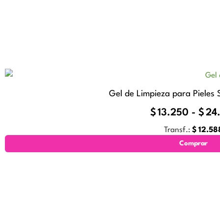
Gel de Limpieza para Pieles 
$
13.250
-
$
24
Transf.:
$
12.58
Comprar