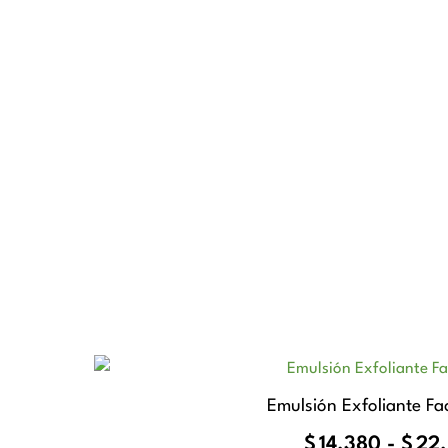
Emulsión Exfoliante Fac
$
14.380
-
$
22