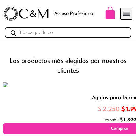
Ir
Carri
al
Acceso Profesional
contenido
Búsqueda
de
productos
Los productos más elegidos por nuestros
clientes
Agujas para Derm
E
$
2.250
$
1.9
l
Transf.:
$
1.89
p
Comprar
r