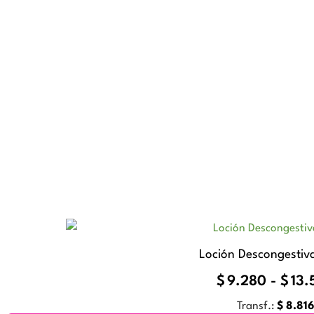
Loción Descongestiva
$
9.280
-
$
13.
Transf.:
$
8.81