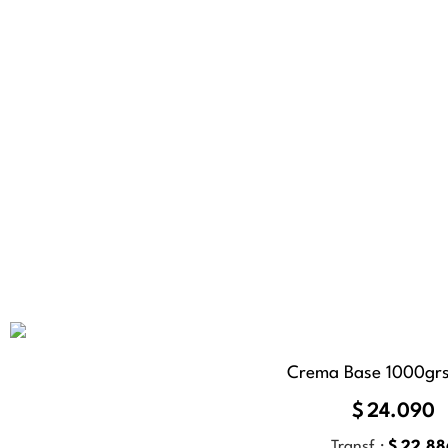
Crema Base 1000grs
$
24.090
Transf.:
$
22.88