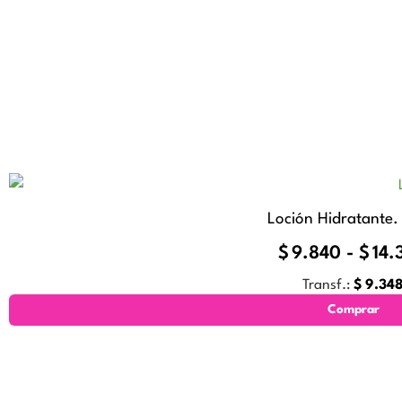
Loción Hidratante.
$
9.840
-
$
14.
Transf.:
$
9.34
Comprar