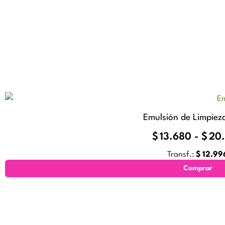
Emulsión de Limpieza
$
13.680
-
$
20
Transf.:
$
12.99
Comprar