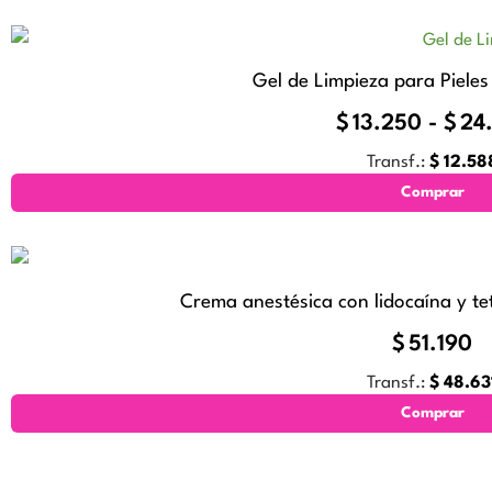
e
c
Gel de Limpieza para Pieles
i
o
$
13.250
-
$
24
o
Transf.:
$
12.58
r
Comprar
i
g
i
n
Crema anestésica con lidocaína y te
a
$
51.190
l
Transf.:
$
48.63
e
Comprar
r
a
: