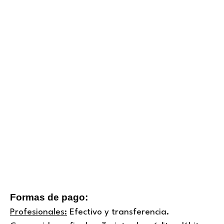
de
producto
Formas de pago:
Profesionales:
Efectivo y transferencia.