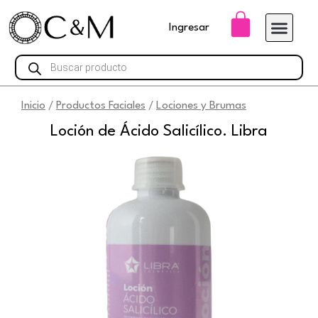
Ir
Carrito
Ingresar
al
contenido
Búsqueda
de
productos
Inicio
Productos Faciales
Lociones y Brumas
/
/
Loción de Ácido Salicílico. Libra