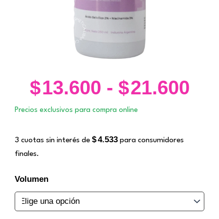
$
13.600
-
$
21.600
Ra
de
Precios exclusivos para compra online
pre
de
$
4.533
3 cuotas sin interés de
para consumidores
$13
finales.
ha
$21
Loción
Volumen
de
Ácido
Salicílico.
Libra