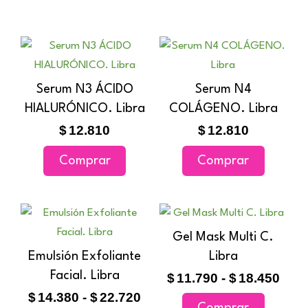
Serum N3 ÁCIDO
Serum N4
HIALURÓNICO. Libra
COLÁGENO. Libra
$
12.810
$
12.810
Comprar
Comprar
Rango
Ran
Este
Este
de
de
producto
producto
Gel Mask Multi C.
precios:
prec
tiene
tiene
Emulsión Exfoliante
Libra
desde
des
múltiples
múltiples
Facial. Libra
$14.380
$11.
$
11.790
-
$
18.450
variantes.
variantes
hasta
hast
$
14.380
-
$
22.720