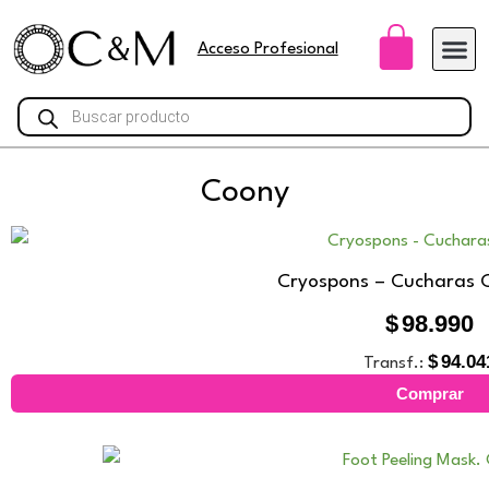
Ir
Carri
al
Acceso Profesional
contenido
Búsqueda
de
productos
Coony
Cryospons – Cucharas C
$
98.990
$
94.04
Transf.:
Comprar