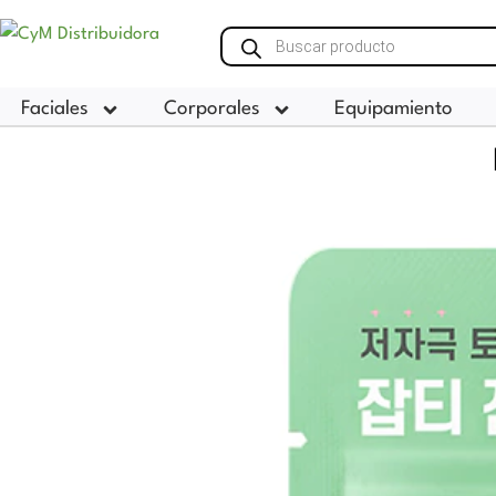
Ir
Búsqueda
al
de
contenido
productos
Faciales
Corporales
Equipamiento