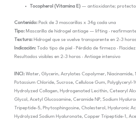
Tocopherol (Vitamina E)
— antioxidante; protector
Contenido:
Pack de 3 mascarillas x 34g cada una
Tipo:
Mascarilla de hidrogel antiage — lifting · reafirmant
Textura:
Hidrogel que se vuelve transparente en 2-3 hora
Indicación:
Todo tipo de piel · Pérdida de firmeza · Flacidez
Resultados visibles en 2-3 horas · Antiage intensivo
INCI:
Water, Glycerin, Acrylates Copolymer, Niacinamide, 
Potassium Chloride, Sucrose, Cellulose Gum, Polyglyceryl-
Hydrolyzed Collagen, Hydrogenated Lecithin, Cetearyl Alc
Glycol, Acetyl Glucosamine, Ceramide NP, Sodium Hyaluro
Tripeptide-5, Phytosphingosine, Cholesterol, Hyaluronic A
Hydrolyzed Sodium Hyaluronate, Copper Tripeptide-1, Ace