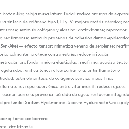
botox-like; relaja musculatura facial; reduce arrugas de expres
la síntesis de colágeno tipo I, III y IV; mejora matriz dérmica; 
trizante; estimula colágeno y elastina; antioxidante; reparador
 reafirmante; estimula proteínas de adhesión dermo-epidérmic
(Syn-Ake)
— efecto tensor; mimetiza veneno de serpiente; reafir
rio; calmante; protege contra estrés; reduce irritación
etración profunda; mejora elasticidad; reafirma; suaviza textur
regula sebo; unifica tono; refuerza barrera; antiinflamatorio
cidad; estimula síntesis de colágeno; suaviza líneas finas
flamatorio; reparador; único entre vitaminas B; reduce rojeces
reparan barrera; previenen pérdida de agua; restauran integrid
el profunda; Sodium Hyaluronate, Sodium Hyaluronate Crosspoly
para; fortalece barrera
te; cicatrizante