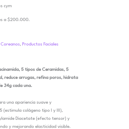
es a $200.000.
 Coreanos
,
Productos Faciales
acinamida, 5 tipos de Ceramidas, 5
d, reduce arrugas, refina poros, hidrata
de 34g cada una.
ara una apariencia suave y
(estimula colágeno tipo I y III),
ylamide Diacetate (efecto tensor) y
ndo y mejorando elasticidad visible.