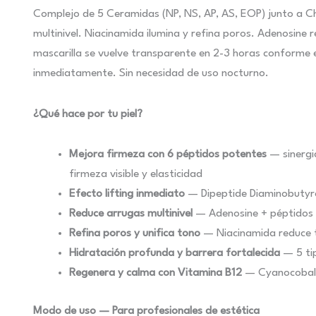
Complejo de 5 Ceramidas (NP, NS, AP, AS, EOP) junto a Ch
multinivel. Niacinamida ilumina y refina poros. Adenosin
mascarilla se vuelve transparente en 2-3 horas conforme 
inmediatamente. Sin necesidad de uso nocturno.
¿Qué hace por tu piel?
Mejora firmeza con 6 péptidos potentes
— sinergi
firmeza visible y elasticidad
Efecto lifting inmediato
— Dipeptide Diaminobutyro
Reduce arrugas multinivel
— Adenosine + péptidos +
Refina poros y unifica tono
— Niacinamida reduce ta
Hidratación profunda y barrera fortalecida
— 5 tip
Regenera y calma con Vitamina B12
— Cyanocobalam
Modo de uso — Para profesionales de estética