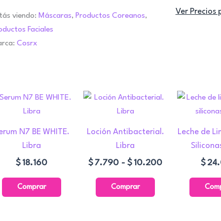
Ver Precios 
tás viendo:
Máscaras
,
Productos Coreanos
,
oductos Faciales
rca:
Cosrx
Rango
Este
de
producto
precios:
tiene
desde
erum N7 BE WHITE.
Loción Antibacterial.
Leche de Li
múltiples
$7.790
Libra
Libra
Silicona
variantes.
hasta
$
18.160
$
7.790
-
$
10.200
$
24
Las
$10.200
opciones
Comprar
Comprar
Com
se
pueden