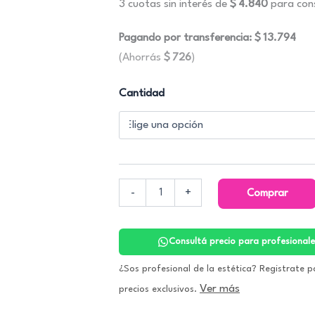
3 cuotas sin interés de
$
4.840
para cons
hasta
$43.56
Pagando por transferencia:
$
13.794
(Ahorrás
$
726
)
The
Cantidad
Peptide
Collagen
Lifting
Glow
Hydrogel
Mask.
Cosrx
-
+
Comprar
cantidad
Consultá precio para profesionale
¿Sos profesional de la estética? Registrate p
Ver más
precios exclusivos.