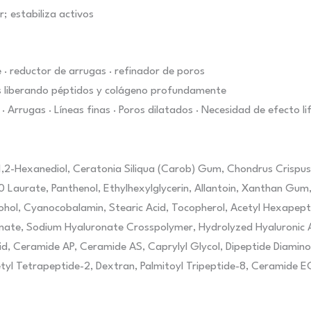
; estabiliza activos
e · reductor de arrugas · refinador de poros
s liberando péptidos y colágeno profundamente
 · Arrugas · Líneas finas · Poros dilatados · Necesidad de efecto li
1,2-Hexanediol, Ceratonia Siliqua (Carob) Gum, Chondrus Crispus,
10 Laurate, Panthenol, Ethylhexylglycerin, Allantoin, Xanthan Gu
ohol, Cyanocobalamin, Stearic Acid, Tocopherol, Acetyl Hexapepti
nate, Sodium Hyaluronate Crosspolymer, Hydrolyzed Hyaluronic A
cid, Ceramide AP, Ceramide AS, Caprylyl Glycol, Dipeptide Diamin
tyl Tetrapeptide-2, Dextran, Palmitoyl Tripeptide-8, Ceramide E