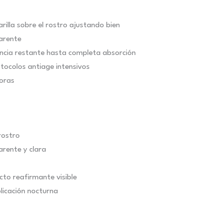
rilla sobre el rostro ajustando bien
parente
encia restante hasta completa absorción
tocolos antiage intensivos
horas
rostro
arente y clara
to reafirmante visible
licación nocturna