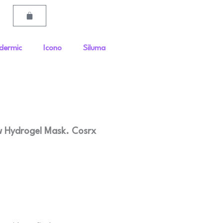
Carrito
dermic
Icono
Siluma
ow Hydrogel Mask. Cosrx
:
0