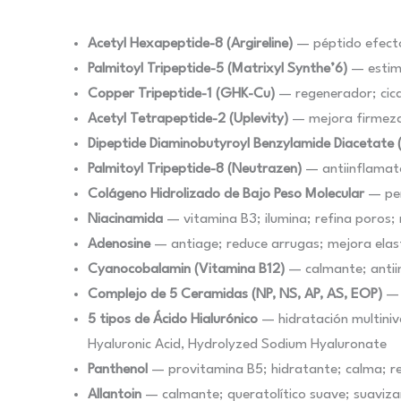
Acetyl Hexapeptide-8 (Argireline)
— péptido efecto 
Palmitoyl Tripeptide-5 (Matrixyl Synthe’6)
— estimu
Copper Tripeptide-1 (GHK-Cu)
— regenerador; cica
Acetyl Tetrapeptide-2 (Uplevity)
— mejora firmeza;
Dipeptide Diaminobutyroyl Benzylamide Diacetate 
Palmitoyl Tripeptide-8 (Neutrazen)
— antiinflamato
Colágeno Hidrolizado de Bajo Peso Molecular
— pen
Niacinamida
— vitamina B3; ilumina; refina poros; 
Adenosine
— antiage; reduce arrugas; mejora elasti
Cyanocobalamin (Vitamina B12)
— calmante; antiin
Complejo de 5 Ceramidas (NP, NS, AP, AS, EOP)
— 
5 tipos de Ácido Hialurónico
— hidratación multiniv
Hyaluronic Acid, Hydrolyzed Sodium Hyaluronate
Panthenol
— provitamina B5; hidratante; calma; re
Allantoin
— calmante; queratolítico suave; suavizan