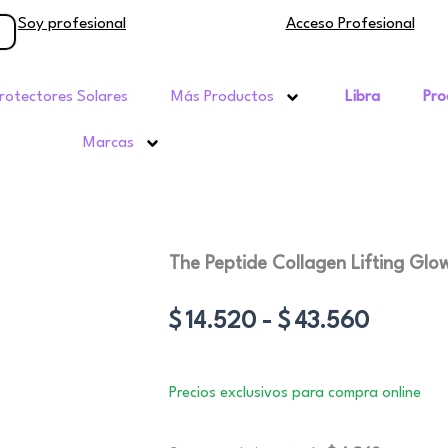
Soy profesional
Acceso Profesional
rotectores Solares
Más Productos
Libra
Pro
Marcas
The Peptide Collagen Lifting Gl
Rango
$
14.520
-
$
43.560
de
precios
Precios exclusivos para compra online
desde
$14.52