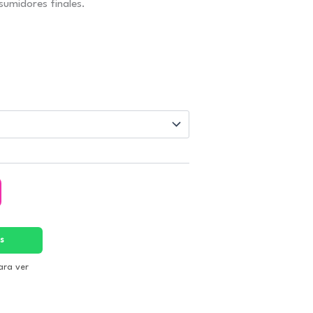
umidores finales.
0
s
ara ver