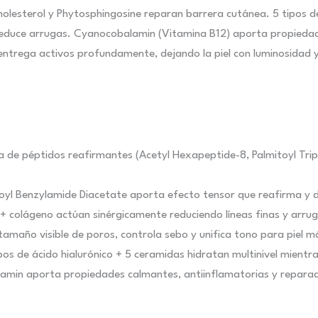
olesterol y Phytosphingosine reparan barrera cutánea. 5 tipos d
e reduce arrugas. Cyanocobalamin (Vitamina B12) aporta propieda
entrega activos profundamente, dejando la piel con luminosidad y
a de péptidos reafirmantes (Acetyl Hexapeptide-8, Palmitoyl Tri
yl Benzylamide Diacetate aporta efecto tensor que reafirma y d
 colágeno actúan sinérgicamente reduciendo líneas finas y arru
maño visible de poros, controla sebo y unifica tono para piel m
os de ácido hialurónico + 5 ceramidas hidratan multinivel mientr
in aporta propiedades calmantes, antiinflamatorias y reparador