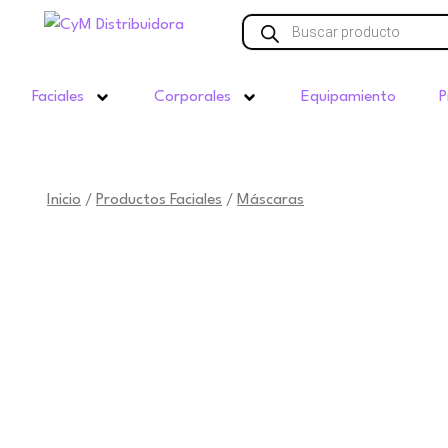
Ir
Búsqueda
de
al
productos
contenido
Faciales
Corporales
Equipamiento
P
Inicio
Productos Faciales
Máscaras
/
/