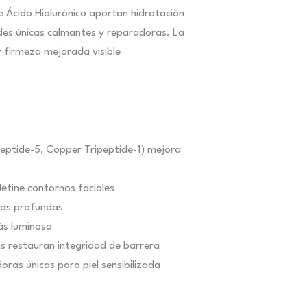
e Ácido Hialurónico aportan hidratación
des únicas calmantes y reparadoras. La
 firmeza mejorada visible
peptide-5, Copper Tripeptide-1) mejora
efine contornos faciales
gas profundas
ás luminosa
as restauran integridad de barrera
as únicas para piel sensibilizada