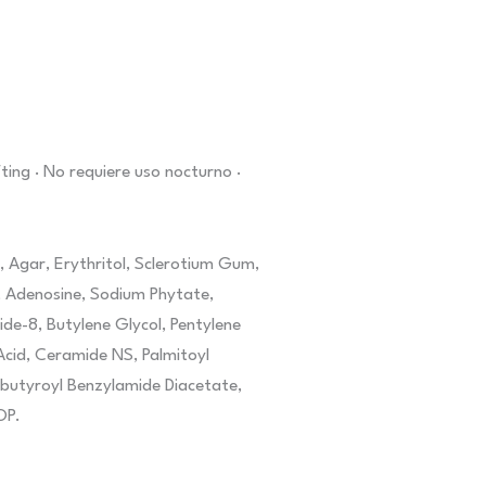
fting · No requiere uso nocturno ·
 Agar, Erythritol, Sclerotium Gum,
m, Adenosine, Sodium Phytate,
de-8, Butylene Glycol, Pentylene
cid, Ceramide NS, Palmitoyl
obutyroyl Benzylamide Diacetate,
OP.