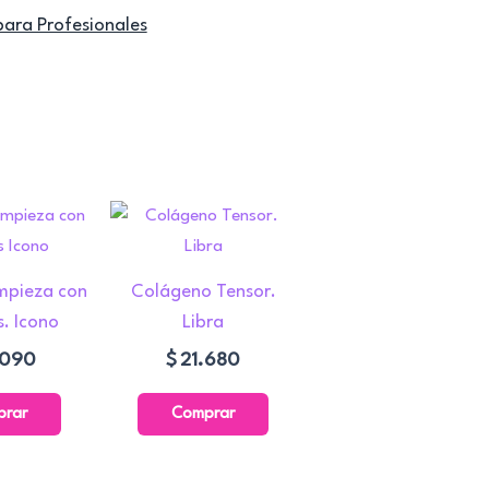
para Profesionales
mpieza con
Colágeno Tensor.
s. Icono
Libra
.090
$
21.680
prar
Comprar