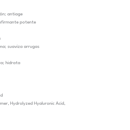
ión; antiage
reafirmante potente
a
ma; suaviza arrugas
a; hidrata
ad
mer, Hydrolyzed Hyaluronic Acid,