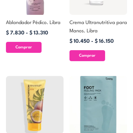
Las
Las
$13.310
$16.150
opciones
opciones
se
se
Ablandador Pédico. Libra
Crema Ultranutritiva para
pueden
pueden
Manos. Libra
$
7.830
-
$
13.310
elegir
elegir
$
10.450
-
$
16.150
en
en
Comprar
la
la
Comprar
página
página
de
de
producto
producto