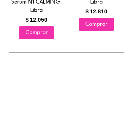
Serum N1 CALMING.
Libra
la
Libra
$
12.810
página
$
12.050
de
Comprar
producto
Comprar