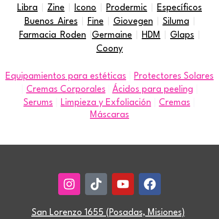
Libra
|
Zine
|
Icono
|
Prodermic
|
Específicos
Buenos Aires
|
Fine
|
Giovegen
|
Siluma
|
Farmacia Roden
|
Germaine
|
HDM
|
Glaps
|
Coony
|
Equipamientos para estéticas
Protectores Solares
|
|
Cremas Corporales
|
Ácidos para peeling
|
|
|
Serums
Limpieza y Exfoliación
Cremas
Máscaras
Instagram
Tiktok
Youtube
Facebook
San Lorenzo 1655 (Posadas, Misiones)