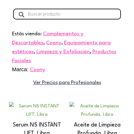
Búsqueda
de
productos
Estás viendo:
Complementos y
Descartables
,
Coony
,
Equipamiento para
estéticas
,
Limpieza y Exfoliación
,
Productos
Faciales
Marca:
Coony
Ver Precios para Profesionales
Serum N5 INSTANT
Aceite de Limpieza
LIFT. Libra
Profunda. Libra