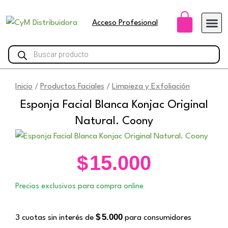
Ir
Carri
al
Acceso Profesional
contenido
Búsqueda
de
productos
Inicio
Productos Faciales
Limpieza y Exfoliación
/
/
Esponja Facial Blanca Konjac Original
Natural. Coony
$
15.000
Precios exclusivos para compra online
$
5.000
3 cuotas sin interés de
para consumidores