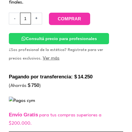
finales.
Esponja
-
+
COMPRAR
Facial
Blanca
Konjac
Original
Consultá precio para profesionales
Natural.
Coony
¿Sos profesional de la estética? Registrate para ver
cantidad
Ver más
precios exclusivos.
Pagando por transferencia:
$
14.250
$
750
(Ahorrás
)
Envío Gratis
para tus compras superiores a
$200.000.