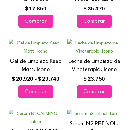
$
17.850
$
35.370
Comprar
Comprar
Rango
Este
de
producto
precios:
tiene
Gel de Limpieza Keep
Leche de Limpieza de
desde
múltiples
Matt. Icono
$20.920
Vinoterapia. Icono
variantes.
hasta
$
20.920
-
$
29.740
$
23.750
$29.740
Las
Comprar
Comprar
opciones
se
pueden
elegir
Serum N2 RETINOL.
en