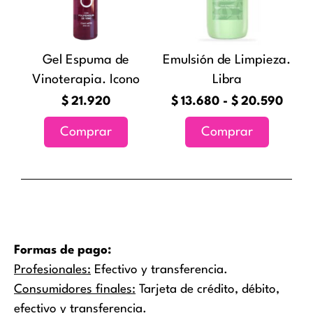
variantes
hast
Las
$20.
opciones
Gel Espuma de
Emulsión de Limpieza.
se
Vinoterapia. Icono
Libra
pueden
elegir
$
21.920
$
13.680
-
$
20.590
en
Comprar
Comprar
la
página
de
producto
Formas de pago:
Profesionales:
Efectivo y transferencia.
Consumidores finales:
Tarjeta de crédito, débito,
efectivo y transferencia.