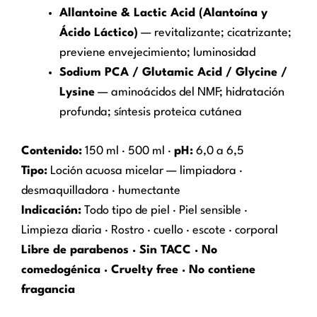
Allantoine & Lactic Acid (Alantoína y
Ácido Láctico)
— revitalizante; cicatrizante;
previene envejecimiento; luminosidad
Sodium PCA / Glutamic Acid / Glycine /
Lysine
— aminoácidos del NMF; hidratación
profunda; síntesis proteica cutánea
Contenido:
150 ml · 500 ml ·
pH:
6,0 a 6,5
Tipo:
Loción acuosa micelar — limpiadora ·
desmaquilladora · humectante
Indicación:
Todo tipo de piel · Piel sensible ·
Limpieza diaria · Rostro · cuello · escote · corporal
Libre de parabenos · Sin TACC · No
comedogénica · Cruelty free · No contiene
fragancia