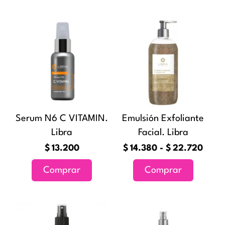
Rang
Este
de
producto
preci
tiene
desd
múltiples
$14.
variantes
hast
Las
$22.
opciones
Serum N6 C VITAMIN.
Emulsión Exfoliante
se
Libra
Facial. Libra
pueden
elegir
$
13.200
$
14.380
-
$
22.720
en
Comprar
Comprar
la
página
de
Rang
Este
producto
de
producto