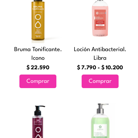
precio
tiene
desde
múltiples
$7.79
variantes
hasta
Las
$10.2
opciones
Bruma Tonificante.
Loción Antibacterial.
se
Icono
Libra
pueden
elegir
$
22.590
$
7.790
-
$
10.200
en
Comprar
Comprar
la
página
de
Rang
Este
producto
de
producto
preci
tiene
desd
múltiples
$13.