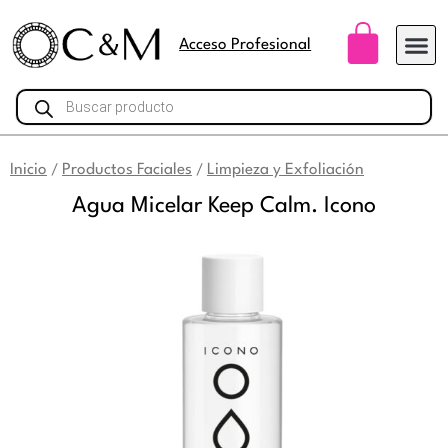
Ir
Carri
al
Acceso Profesional
contenido
Búsqueda
de
productos
Inicio
Productos Faciales
Limpieza y Exfoliación
/
/
Agua Micelar Keep Calm. Icono