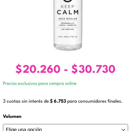
$
20.260
-
$
30.730
Ra
de
Precios exclusivos para compra online
pre
de
3 cuotas sin interés de
$
6.753
para consumidores finales.
$2
ha
Agua
Volumen
Micelar
$3
Keep