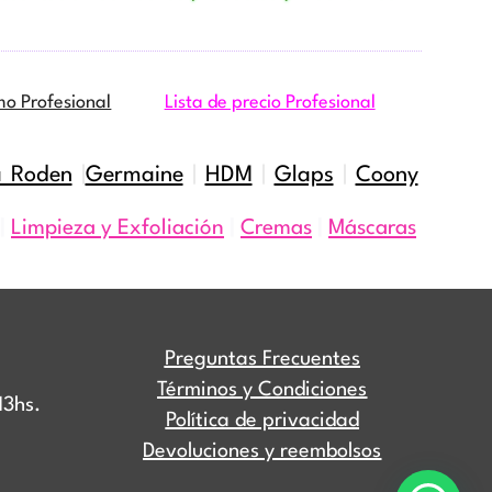
mo Profesional
Lista de precio Profesional
a Roden
|
Germaine
|
HDM
|
Glaps
|
Coony
|
Limpieza y Exfoliación
|
Cremas
|
Máscaras
Preguntas Frecuentes
Términos y Condiciones
13hs.
Política de privacidad
Devoluciones y reembolsos