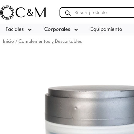
Ir
Búsqueda
al
de
contenido
productos
Faciales
Corporales
Equipamiento
Inicio
Complementos y Descartables
/