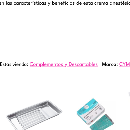
 en las características y beneficios de esta crema anestés
Estás viendo:
Complementos y Descartables
Marca:
CY
Rango
Este
de
product
precios
tiene
desde
múltiple
$800
variante
hasta