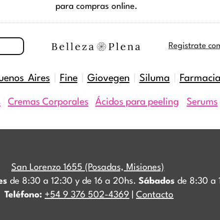
para compras online.
Registrate co
uenos Aires
|
Fine
|
Giovegen
|
Siluma
|
Farmaci
s
|
Cremas Corporales
|
Ácidos para peeling
|
Serums
San Lorenzo 1655 (Posadas, Misiones)
es
de 8:30 a 12:30 y de 16 a 20hs.
Sábados
de 8:30 a 
Teléfono:
+54 9 376 502-4369
|
Contacto