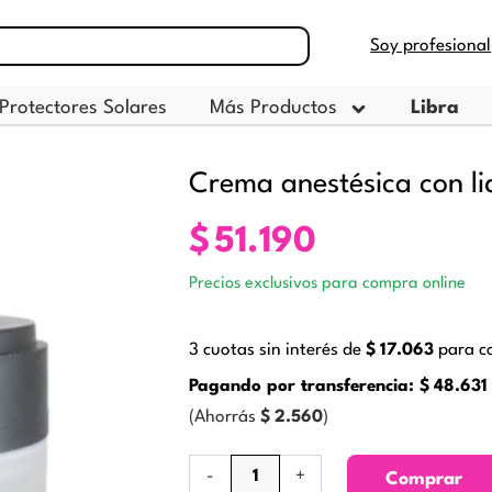
Soy profesional
Protectores Solares
Más Productos
Libra
Crema anestésica con li
$
51.190
Precios exclusivos para compra online
3 cuotas sin interés de
$
17.063
para co
Pagando por transferencia:
$
48.631
(Ahorrás
$
2.560
)
Crema
-
+
Comprar
anestésica