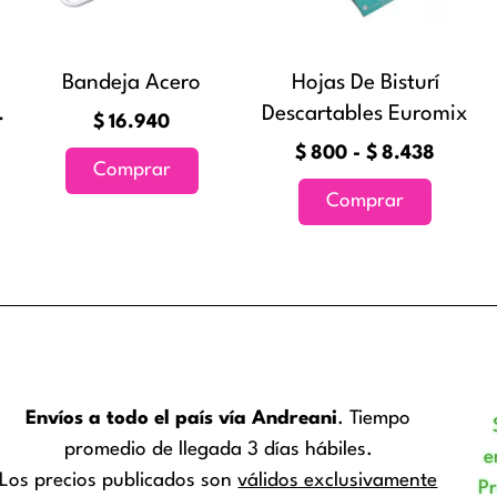
Las
$8.43
opcione
se
Bandeja Acero
Hojas De Bisturí
pueden
.
Descartables Euromix
$
16.940
elegir
$
800
-
$
8.438
en
Comprar
la
Comprar
página
de
product
Envíos a todo el país vía Andreani
. Tiempo
promedio de llegada 3 días hábiles.
e
Los precios publicados son
válidos exclusivamente
P