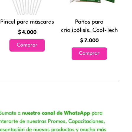
8
s
Pincel para máscaras
Paños para
criolipólisis. Cool-Tech
$
4.000
$
7.000
Comprar
Comprar
o
Sumate a
nuestro canal de WhatsApp
para
nterarte de nuestras Promos, Capacitaciones,
resentación de nuevos productos y mucho más