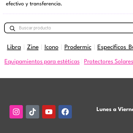
efectivo y transferencia.
Búsqueda
de
productos
Libra
|
Zine
|
Icono
|
Prodermic
|
Específicos B
Equipamientos para estéticas
|
Protectores Solare
Instagram
Tiktok
Youtube
Facebook
Lunes a Viern