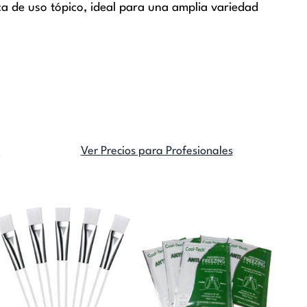
ica de uso tópico, ideal para una amplia variedad
Ver Precios para Profesionales
M
o
:
s
s.