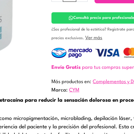
con
lidocaína
y
Consultá precio para profesional
tetracaína.
Farmacia
¿Sos profesional de la estética? Registrate par
VIP
Ver más
precios exclusivos.
cantidad
Envío Gratis
para tus compras supe
Más productos en:
Complementos y D
Marca:
CYM
etracaína para reducir la sensación dolorosa en proce
omo micropigmentación, microblading, depilación láser, 
riencia del paciente y la precisión del profesional. Esta