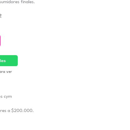
umidores finales.
2
les
ara ver
ores a $200.000.