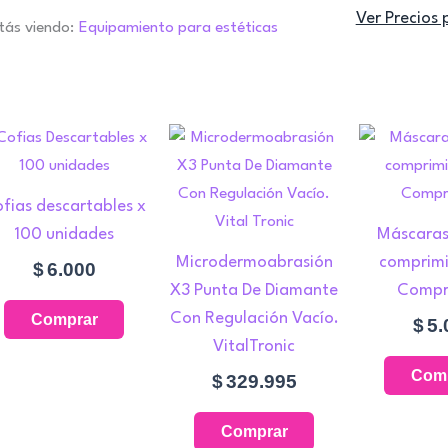
Ver Precios 
tás viendo:
Equipamiento para estéticas
fias descartables x
100 unidades
Máscaras 
Microdermoabrasión
comprimi
$
6.000
X3 Punta De Diamante
Compr
Con Regulación Vacío.
Comprar
$
5.
VitalTronic
Com
$
329.995
Comprar