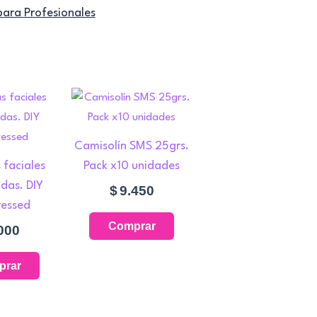
para Profesionales
Camisolín SMS 25grs.
faciales
Pack x10 unidades
das. DIY
$
9.450
essed
Comprar
000
prar