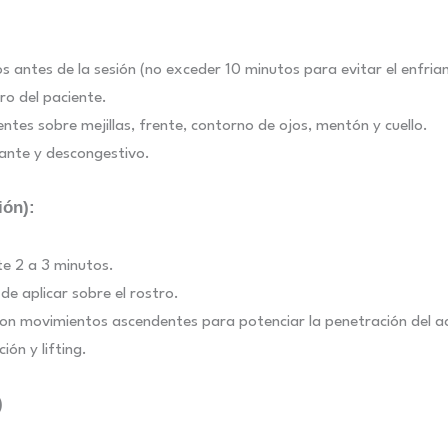
os antes de la sesión (no exceder 10 minutos para evitar el enfria
tro del paciente.
ntes sobre mejillas, frente, contorno de ojos, mentón y cuello.
ante y descongestivo.
ión):
te 2 a 3 minutos.
de aplicar sobre el rostro.
o con movimientos ascendentes para potenciar la penetración del a
ón y lifting.
)