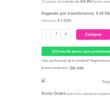
$
6.857
3 cuotas sin interés de
para cons
Pagando por transferencia:
$
19.54
$
1.029
(Ahorrás
)
Ice
-
+
Comprar
Globes
cantidad
Consultá precio para profesiona
¿Sos profesional de la estética? Registrate p
Ver más
precios exclusivos.
Envío Gratis
para tus compras superi