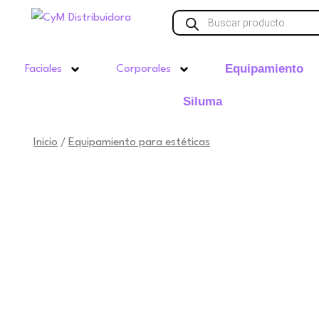
Ir
Búsqueda
de
al
productos
contenido
Equipamiento
Faciales
Corporales
Siluma
Inicio
Equipamiento para estéticas
/