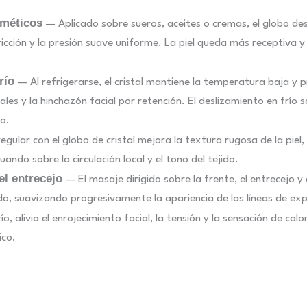
sméticos
— Aplicado sobre sueros, aceites o cremas, el globo des
 fricción y la presión suave uniforme. La piel queda más receptiva 
río
— Al refrigerarse, el cristal mantiene la temperatura baja y p
les y la hinchazón facial por retención. El deslizamiento en frío s
do.
gular con el globo de cristal mejora la textura rugosa de la piel,
uando sobre la circulación local y el tono del tejido.
el entrecejo
— El masaje dirigido sobre la frente, el entrecejo y 
jido, suavizando progresivamente la apariencia de las líneas de exp
o, alivia el enrojecimiento facial, la tensión y la sensación de cal
ico.