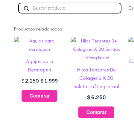
Búsqueda
Es
de
productos
Productos relacionados
El
El
Este
precio
precio
producto
original
actual
tiene
era:
es:
Agujas para
Co
múltiples
$2.250.
$1.999.
Dermapen
Hilos Tensores De
variantes.
Colageno X 20
$
1.999
$
2.250
Las
Solidos Lifting Facial
opciones
Comprar
$
6.250
se
pueden
Comprar
elegir
en
la