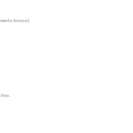
miento brusco).
ctivo.