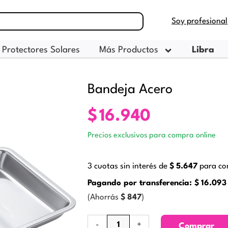
Soy profesional
Protectores Solares
Más Productos
Libra
Bandeja Acero
$
16.940
Precios exclusivos para compra online
3 cuotas sin interés de
$
5.647
para con
Pagando por transferencia:
$
16.093
(Ahorrás
$
847
)
Bandeja
-
+
Comprar