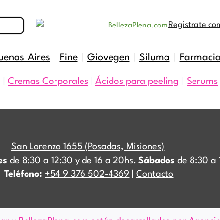
Registrate co
uenos Aires
|
Fine
|
Giovegen
|
Siluma
|
Farmaci
s
|
Cremas Corporales
|
Ácidos para peeling
|
Serums
San Lorenzo 1655 (Posadas, Misiones)
es
de 8:30 a 12:30 y de 16 a 20hs.
Sábados
de 8:30 a 
Teléfono:
+54 9 376 502-4369
|
Contacto