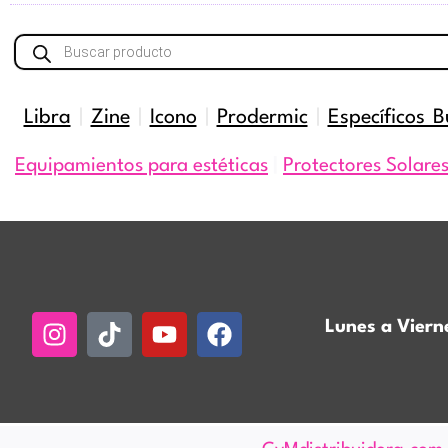
Búsqueda
de
productos
Libra
|
Zine
|
Icono
|
Prodermic
|
Específicos B
Equipamientos para estéticas
|
Protectores Solare
Instagram
Tiktok
Youtube
Facebook
Lunes a Viern