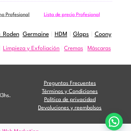
mo Profesional
Lista de precio Profesional
a Roden
|
Germaine
|
HDM
|
Glaps
|
Coony
|
Limpieza y Exfoliación
|
Cremas
|
Máscaras
Preguntas Frecuentes
Términos y Condiciones
13hs.
Política de privacidad
Devoluciones y reembolsos