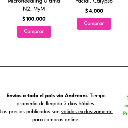
Microneedling Ultima
Facial. Calypso
N2. MyM
$
4.000
$
100.000
Comprar
Comprar
Envíos a todo el país vía Andreani
. Tiempo
promedio de llegada 3 días hábiles.
e
Los precios publicados son
válidos exclusivamente
P
para compras online.