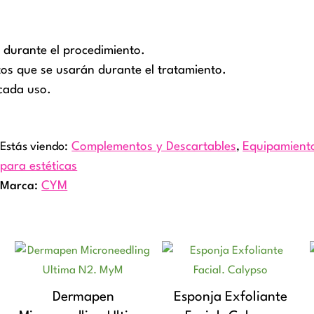
r durante el procedimiento.
tos que se usarán durante el tratamiento.
 cada uso.
Estás viendo:
Complementos y Descartables
,
Equipamient
para estéticas
Marca:
CYM
Dermapen
Esponja Exfoliante