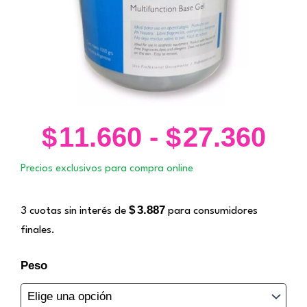
$
11.660
-
$
27.360
Ra
de
Precios exclusivos para compra online
pre
de
$
3.887
3 cuotas sin interés de
para consumidores
$11
finales.
ha
$27
Gel
Peso
Neutro
Transductor.
Libra