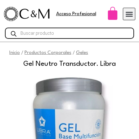
Ir
Carri
al
Acceso Profesional
contenido
Búsqueda
de
productos
Inicio
Productos Corporales
Geles
/
/
Gel Neutro Transductor. Libra