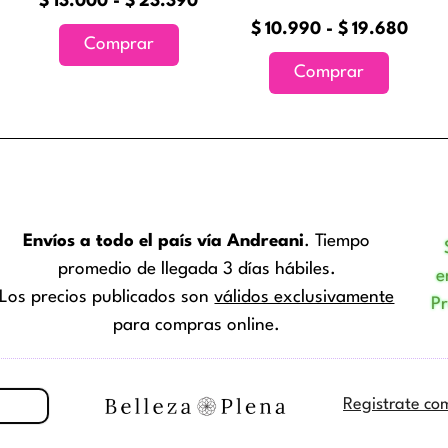
$
13.000
-
$
23.390
r
elegir
elegir
$
10.990
-
$
19.680
en
en
Comprar
la
la
Comprar
na
página
página
de
de
ucto
producto
product
Envíos a todo el país vía Andreani
. Tiempo
promedio de llegada 3 días hábiles.
e
Los precios publicados son
válidos exclusivamente
P
para compras online.
Registrate co