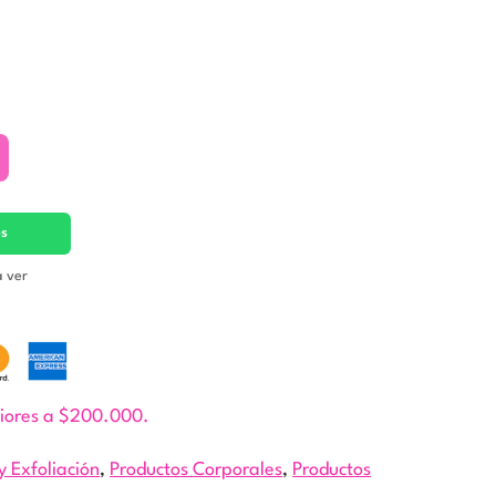
es
a ver
riores a $200.000.
y Exfoliación
,
Productos Corporales
,
Productos