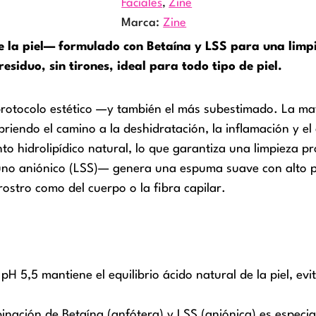
Faciales
,
Zine
Marca:
Zine
de la piel— formulado con Betaína y LSS para una limp
residuo, sin tirones, ideal para todo tipo de piel.
protocolo estético —y también el más subestimado. La may
 abriendo el camino a la deshidratación, la inflamación y 
o hidrolipídico natural, lo que garantiza una limpieza pr
uno aniónico (LSS)— genera una espuma suave con alto p
 rostro como del cuerpo o la fibra capilar.
l pH 5,5 mantiene el equilibrio ácido natural de la piel, ev
binación de Betaína (anfótera) y LSS (aniónica) es espec