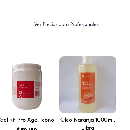
Ver Precios para Profesionales
go
o
os:
e
s
990
s.
a
680
s
Gel RF Pro Age. Icono
Óleo Naranja 1000ml.
Libra