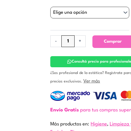
Tilo
/
Manzanas
verdes.
Zine
cantidad
-
+
Comprar
Consultá precio para profesional
¿Sos profesional de la estética? Registrate par
Ver más
precios exclusivos.
Envío Gratis
para tus compras supe
Más productos en:
Higiene
,
Limpieza 