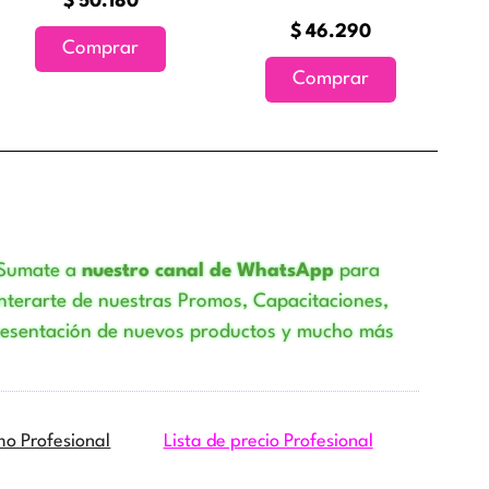
$
50.180
$
46.290
Comprar
Comprar
o
Sumate a
nuestro canal de WhatsApp
para
nterarte de nuestras Promos, Capacitaciones,
resentación de nuevos productos y mucho más
mo Profesional
Lista de precio Profesional