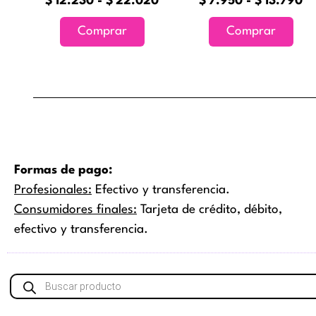
$
12.230
-
$
22.020
$
7.950
-
$
13.790
elegir
elegi
en
en
Comprar
Comprar
la
la
página
pági
de
de
producto
prod
Formas de pago:
Profesionales:
Efectivo y transferencia.
Consumidores finales:
Tarjeta de crédito, débito,
efectivo y transferencia.
Búsqueda
de
productos