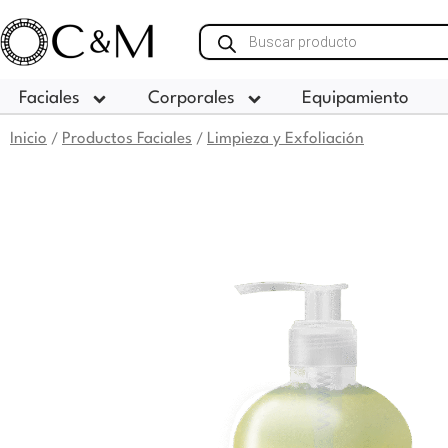
Ir
Búsqueda
al
de
contenido
productos
Faciales
Corporales
Equipamiento
Inicio
Productos Faciales
Limpieza y Exfoliación
/
/