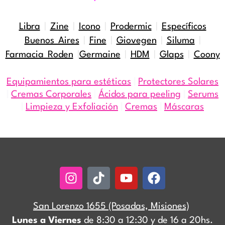
Libra
|
Zine
|
Icono
|
Prodermic
|
Específicos
Buenos Aires
|
Fine
|
Giovegen
|
Siluma
|
Farmacia Roden
|
Germaine
|
HDM
|
Glaps
|
Coony
Equipamientos para estéticas
|
Protectores Solares
|
Cremas Corporales
|
Ácidos para peeling
|
Serums
|
Limpieza y Exfoliación
|
Cremas
|
Máscaras
Instagram
Tiktok
Youtube
Facebook
San Lorenzo 1655 (Posadas, Misiones)
Lunes a Viernes
de 8:30 a 12:30 y de 16 a 20hs.