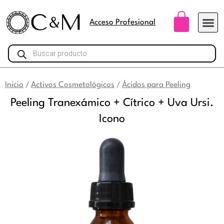
Ir
Carri
al
Acceso Profesional
contenido
Búsqueda
de
productos
Inicio
Activos Cosmetológicos
Ácidos para Peeling
/
/
Peeling Tranexámico + Cítrico + Uva Ursi.
Icono