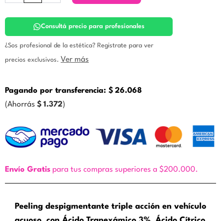
+
Cítrico
+
Consultá precio para profesionales
Uva
Ursi.
¿Sos profesional de la estética? Registrate para ver
Icono
Ver más
precios exclusivos.
cantidad
Pagando por transferencia:
$
26.068
(Ahorrás
$
1.372
)
Envío Gratis
para tus compras superiores a $200.000.
Peeling despigmentante triple acción en vehículo
acuoso, con Ácido Tranexámico 3%, Ácido Cítrico