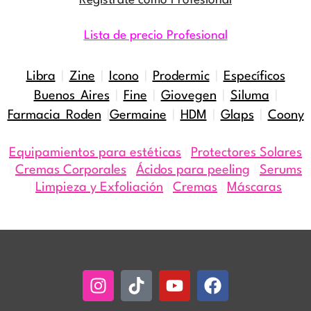
Registrate como Profesional
Lista de precio Profesional
Libra
|
Zine
|
Icono
|
Prodermic
|
Específicos
Buenos Aires
|
Fine
|
Giovegen
|
Siluma
|
Farmacia Roden
|
Germaine
|
HDM
|
Glaps
|
Coony
Equipamientos para estéticas
|
Protectores Solares
|
Cremas Corporales
|
Ácidos para peeling
|
Serums
|
Limpieza y Exfoliación
|
Cremas
|
Máscaras
Instagram
Tiktok
Youtube
Facebook