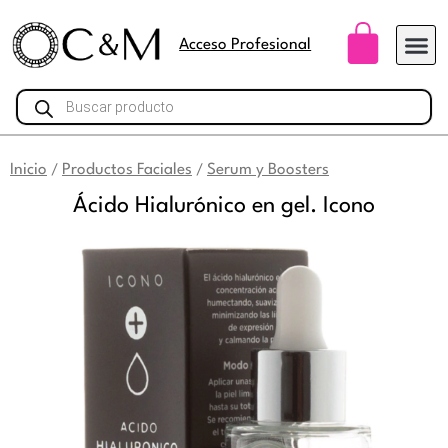
Ir
Carri
al
Acceso Profesional
contenido
Búsqueda
de
productos
Inicio
Productos Faciales
Serum y Boosters
/
/
Ácido Hialurónico en gel. Icono