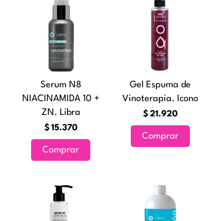
Serum N8
Gel Espuma de
NIACINAMIDA 10 +
Vinoterapia. Icono
ZN. Libra
$
21.920
$
15.370
Comprar
Comprar
Rang
Este
de
producto
precio
tiene