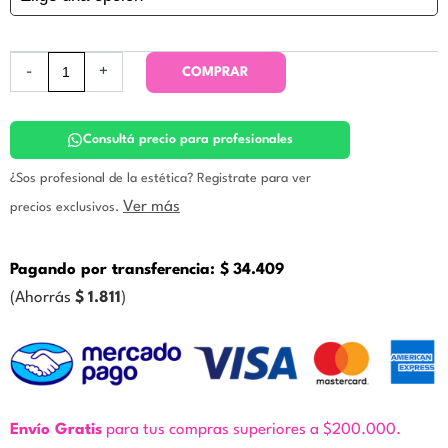
gel.
Icono
cantidad
-
+
COMPRAR
Consultá precio para profesionales
¿Sos profesional de la estética? Registrate para ver
Ver más
precios exclusivos.
Pagando por transferencia:
$
34.409
(Ahorrás
$
1.811
)
Envío Gratis
para tus compras superiores a $200.000.