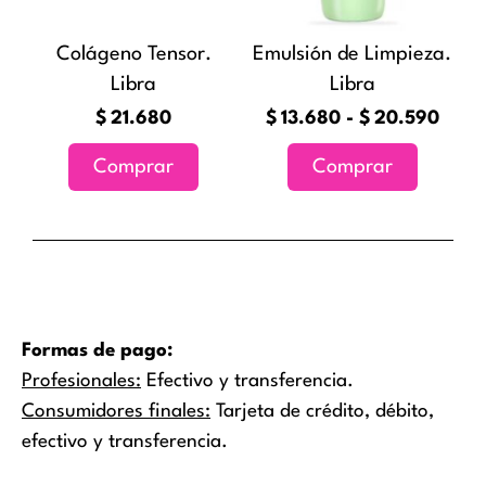
opciones
Colágeno Tensor.
Emulsión de Limpieza.
se
Libra
Libra
pueden
elegir
$
21.680
$
13.680
-
$
20.590
en
Comprar
Comprar
la
página
de
producto
Formas de pago:
Profesionales:
Efectivo y transferencia.
Consumidores finales:
Tarjeta de crédito, débito,
efectivo y transferencia.