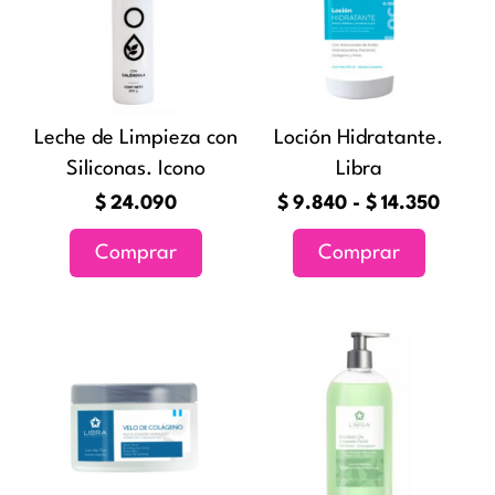
desde
múltiples
$9.84
variantes
hasta
Las
$14.3
opciones
Leche de Limpieza con
Loción Hidratante.
se
Siliconas. Icono
Libra
pueden
elegir
$
24.090
$
9.840
-
$
14.350
en
Comprar
Comprar
la
página
de
Rang
Este
producto
de
producto
preci
tiene
desd
múltiples
$13.
variantes
hast
Las
$20.