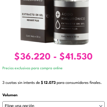
$
36.220
-
$
41.530
Ra
de
Precios exclusivos para compra online
pre
des
3 cuotas sin interés de
$
12.073
para consumidores finales.
$3
has
Ácido
Volumen
Hialurónico
$41
en