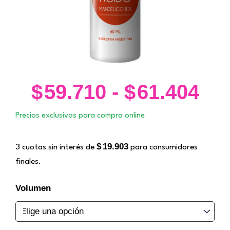
$
59.710
-
$
61.404
Ra
de
Precios exclusivos para compra online
pre
de
$
19.903
3 cuotas sin interés de
para consumidores
$59
finales.
ha
$61
Ácido
Volumen
Mandélico
10%.
Zine
cantidad