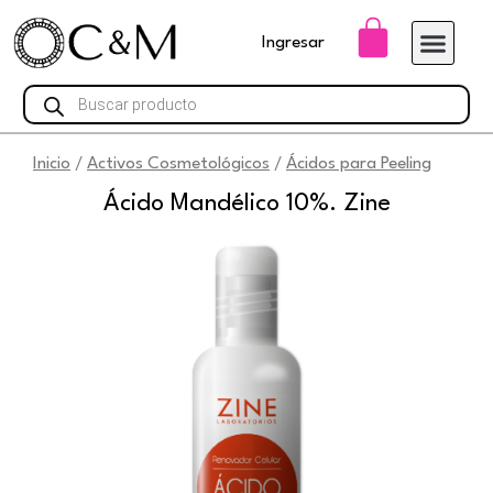
Ir
Carrito
Ingresar
al
contenido
Búsqueda
de
productos
Inicio
Activos Cosmetológicos
Ácidos para Peeling
/
/
Ácido Mandélico 10%. Zine