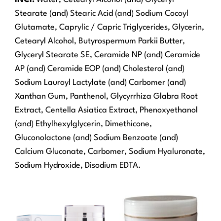
Stearate (and) Stearic Acid (and) Sodium Cocoyl
Glutamate, Caprylic / Capric Triglycerides, Glycerin,
Cetearyl Alcohol, Butyrospermum Parkii Butter,
Glyceryl Stearate SE, Ceramide NP (and) Ceramide
AP (and) Ceramide EOP (and) Cholesterol (and)
Sodium Lauroyl Lactylate (and) Carbomer (and)
Xanthan Gum, Panthenol, Glycyrrhiza Glabra Root
Extract, Centella Asiatica Extract, Phenoxyethanol
(and) Ethylhexylglycerin, Dimethicone,
Gluconolactone (and) Sodium Benzoate (and)
Calcium Gluconate, Carbomer, Sodium Hyaluronate,
Sodium Hydroxide, Disodium EDTA.
Rango
Este
de
producto
precios:
tiene