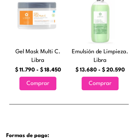
producto
producto
precios:
preci
tiene
tiene
desde
desd
múltiples
múltiples
$11.790
$13.
variantes.
variantes
hasta
hast
Las
Las
$18.450
$20.
opciones
opciones
Gel Mask Multi C.
Emulsión de Limpieza.
se
se
Libra
Libra
pueden
pueden
elegir
elegir
$
11.790
-
$
18.450
$
13.680
-
$
20.590
en
en
Comprar
Comprar
la
la
página
página
de
de
producto
producto
Formas de pago: