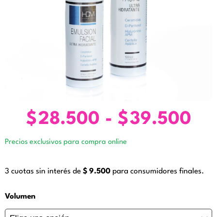
$
28.500
-
$
39.500
Ra
de
Precios exclusivos para compra online
pre
de
3 cuotas sin interés de
$
9.500
para consumidores finales.
$2
ha
Emulsión
Volumen
Facial
$3
Ultra