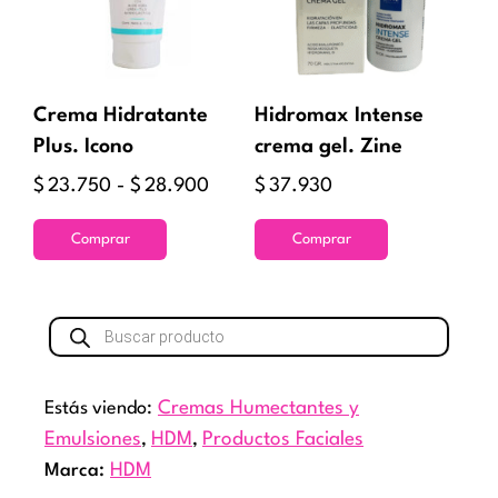
variantes.
hasta
Las
$28.900
opciones
se
Crema Hidratante
Hidromax Intense
pueden
Plus. Icono
crema gel. Zine
elegir
$
23.750
-
$
28.900
$
37.930
en
la
Comprar
Comprar
página
de
Búsqueda
producto
de
productos
Estás viendo:
Cremas Humectantes y
Emulsiones
,
HDM
,
Productos Faciales
Marca:
HDM