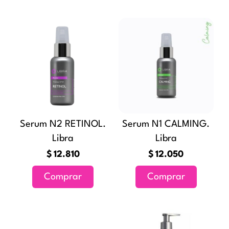
Serum N2 RETINOL.
Serum N1 CALMING.
Libra
Libra
$
12.810
$
12.050
Comprar
Comprar
Rango
Rang
Este
Este
de
de