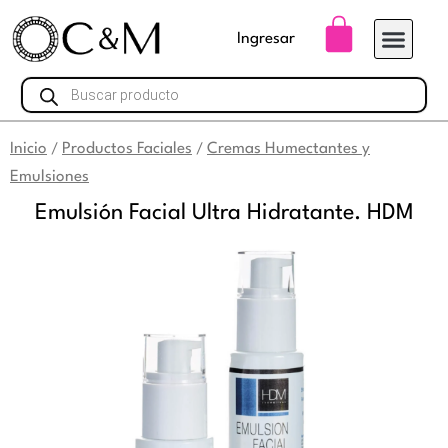
Ir
Carrito
Ingresar
al
contenido
Búsqueda
de
productos
Inicio
Productos Faciales
Cremas Humectantes y
/
/
Emulsiones
Emulsión Facial Ultra Hidratante. HDM