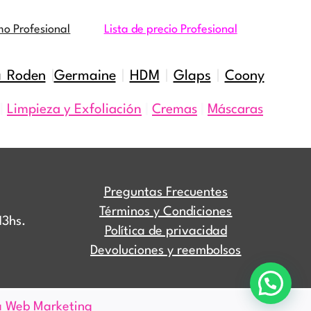
mo Profesional
Lista de precio Profesional
a Roden
|
Germaine
|
HDM
|
Glaps
|
Coony
|
Limpieza y Exfoliación
|
Cremas
|
Máscaras
Preguntas Frecuentes
Términos y Condiciones
13hs.
Política de privacidad
Devoluciones y reembolsos
a Web Marketing