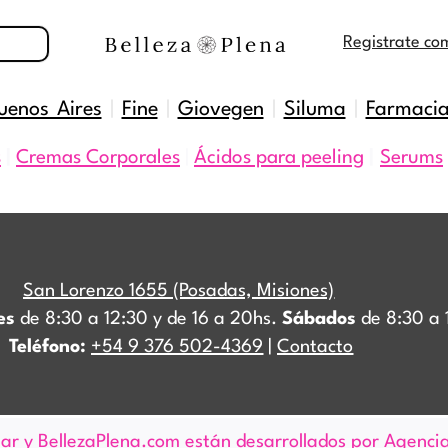
Registrate co
uenos Aires
|
Fine
|
Giovegen
|
Siluma
|
Farmaci
s
|
Cremas Corporales
|
Ácidos para peeling
|
Serums
San Lorenzo 1655 (Posadas, Misiones)
es
de 8:30 a 12:30 y de 16 a 20hs.
Sábados
de 8:30 a 
Teléfono:
+54 9 376 502-4369
|
Contacto
.ar
y
BellezaPlena.com
están desarrollados por
Agenci