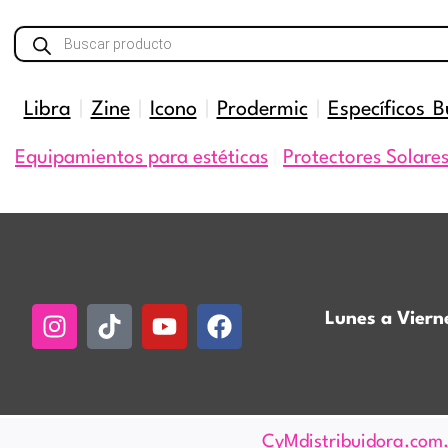
Búsqueda
de
productos
Libra
|
Zine
|
Icono
|
Prodermic
|
Específicos B
Equipamientos para estéticas
|
Protectores Solare
Instagram
Tiktok
Youtube
Facebook
Lunes a Viern
CyMdistribuidora.com