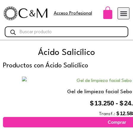
Ir
Carri
al
Acceso Profesional
contenido
Búsqueda
de
productos
Ácido Salicílico
Productos con Ácido Salicílico
Gel de limpieza facial Sebo
$
13.250
-
$
24
$
12.58
Transf.:
Comprar