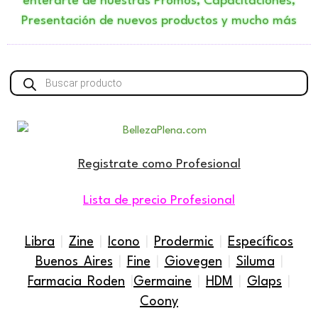
enterarte de nuestras Promos, Capacitaciones,
Presentación de nuevos productos y mucho más
Búsqueda
de
productos
Registrate como Profesional
Lista de precio Profesional
Libra
|
Zine
|
Icono
|
Prodermic
|
Específicos
Buenos Aires
|
Fine
|
Giovegen
|
Siluma
|
Farmacia Roden
|
Germaine
|
HDM
|
Glaps
|
Coony