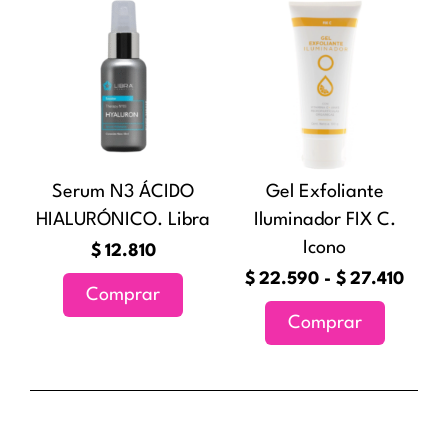
producto
de
producto
preci
tiene
desd
múltiples
$22.
variantes
hast
Las
$27.
opciones
Serum N3 ÁCIDO
Gel Exfoliante
se
HIALURÓNICO. Libra
Iluminador FIX C.
pueden
Icono
elegir
$
12.810
en
$
22.590
-
$
27.410
Comprar
la
Comprar
página
de
producto