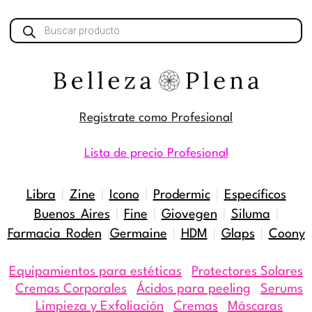
Búsqueda
de
productos
Registrate como Profesional
Lista de precio Profesional
Libra
|
Zine
|
Icono
|
Prodermic
|
Específicos
Buenos Aires
|
Fine
|
Giovegen
|
Siluma
|
Farmacia Roden
|
Germaine
|
HDM
|
Glaps
|
Coony
Equipamientos para estéticas
|
Protectores Solares
|
Cremas Corporales
|
Ácidos para peeling
|
Serums
|
Limpieza y Exfoliación
|
Cremas
|
Máscaras