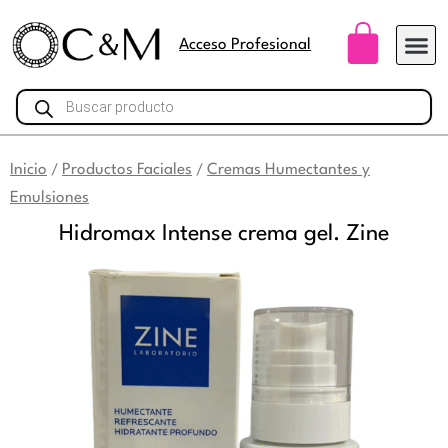
Ir
Carri
al
Acceso Profesional
contenido
Búsqueda
de
productos
Inicio
Productos Faciales
Cremas Humectantes y
/
/
Emulsiones
Hidromax Intense crema gel. Zine