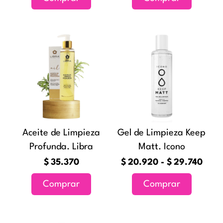
Ran
Este
de
producto
preci
tiene
desd
múltiples
$20.
variantes
hast
Las
$29.
opciones
Aceite de Limpieza
Gel de Limpieza Keep
se
Profunda. Libra
Matt. Icono
pueden
elegir
$
35.370
$
20.920
-
$
29.740
en
Comprar
Comprar
la
página
de
Rang
Este