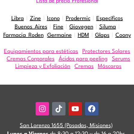
Lista de precio Profesional
Libra
|
Zine
|
Icono
|
Prodermic
|
Específicos
Buenos Aires
|
Fine
|
Giovegen
|
Siluma
|
Farmacia Roden
|
Germaine
|
HDM
|
Glaps
|
Coony
Equipamientos para estéticas
|
Protectores Solares
|
Cremas Corporales
|
Ácidos para peeling
|
Serums
|
Limpieza y Exfoliación
|
Cremas
|
Máscaras
Instagram
Tiktok
Youtube
Facebook
San Lorenzo 1655 (Posadas, Misiones)