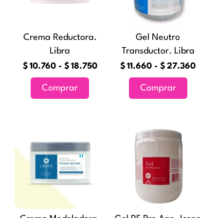
hasta
hast
Las
Las
$18.750
$27.
opciones
opciones
Crema Reductora.
Gel Neutro
se
se
Libra
Transductor. Libra
pueden
pueden
elegir
elegir
$
10.760
-
$
18.750
$
11.660
-
$
27.360
en
en
Comprar
Comprar
la
la
página
página
de
de
Este
producto
producto
producto
tiene
múltiples
variantes.
Las
opciones