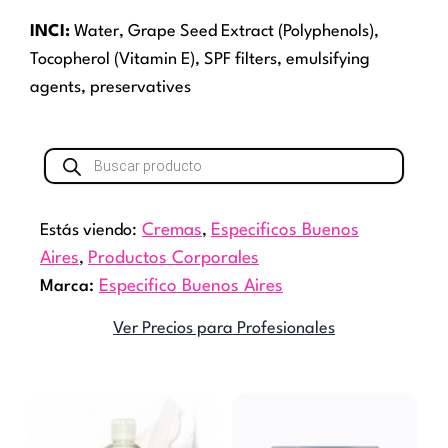
INCI:
Water, Grape Seed Extract (Polyphenols),
Tocopherol (Vitamin E), SPF filters, emulsifying
agents, preservatives
Búsqueda
de
productos
Estás viendo:
Cremas
,
Especificos Buenos
Aires
,
Productos Corporales
Marca:
Especifico Buenos Aires
Ver Precios para Profesionales
Rango
Rang
Este
Este
de
de
producto
producto