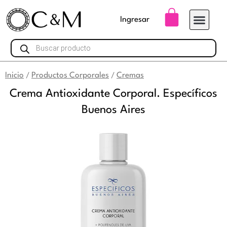
Ir
Carrito
Ingresar
al
contenido
Búsqueda
de
productos
Inicio
Productos Corporales
Cremas
/
/
Crema Antioxidante Corporal. Específicos
Buenos Aires