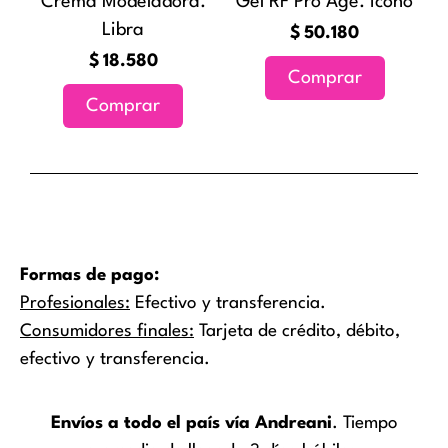
Crema Modeladora.
Gel RF Pro Age. Icono
se
Libra
pueden
$
50.180
elegir
$
18.580
Comprar
en
Comprar
la
página
de
producto
Formas de pago:
Profesionales:
Efectivo y transferencia.
Consumidores finales:
Tarjeta de crédito, débito,
efectivo y transferencia.
Envíos a todo el país vía Andreani
. Tiempo