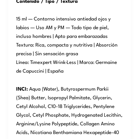
Contenido / Tipo / Textura
15 ml — Contorno intensivo antiedad ojos y
labios — Uso AM y PM — Todo tipo de piel,
incluso hombres | Apto para embarazadas
Textura: Rica, compacta y nutritiva | Absorción
precisa | Sin sensación grasa
Línea: Timexpert Wrink·Less | Marca: Germaine
de Capuccini | España
INCI:
Aqua (Water), Butyrospermum Parkii
(Shea) Butter, Isopropyl Palmitate, Glycerin,
Cetyl Alcohol, C10-18 Triglycerides, Pentylene
Glycol, Cetyl Phosphate, Hydrogenated Lecithin,
Arginine/Lysine Polypeptide, Collagen Amino
Acids, Nicotiana Benthamiana Hexapeptide-40