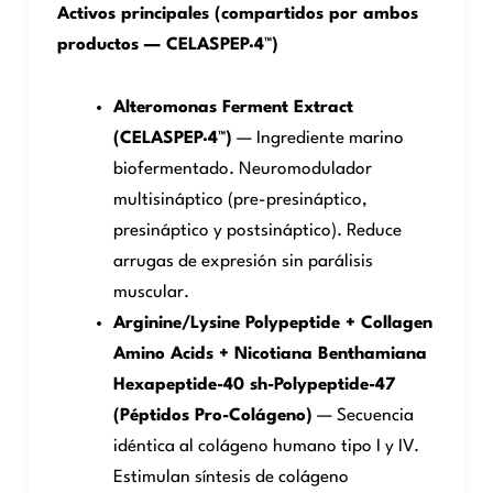
Activos principales (compartidos por ambos
productos — CELASPEP·4™)
Alteromonas Ferment Extract
(CELASPEP·4™)
— Ingrediente marino
biofermentado. Neuromodulador
multisináptico (pre-presináptico,
presináptico y postsináptico). Reduce
arrugas de expresión sin parálisis
muscular.
Arginine/Lysine Polypeptide + Collagen
Amino Acids + Nicotiana Benthamiana
Hexapeptide-40 sh-Polypeptide-47
(Péptidos Pro-Colágeno)
— Secuencia
idéntica al colágeno humano tipo I y IV.
Estimulan síntesis de colágeno