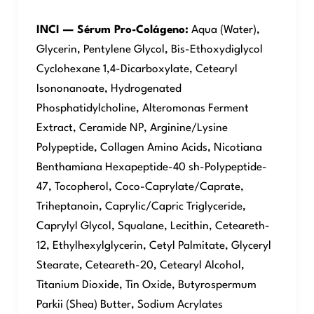
INCI — Sérum Pro-Colágeno:
Aqua (Water),
Glycerin, Pentylene Glycol, Bis-Ethoxydiglycol
Cyclohexane 1,4-Dicarboxylate, Cetearyl
Isononanoate, Hydrogenated
Phosphatidylcholine, Alteromonas Ferment
Extract, Ceramide NP, Arginine/Lysine
Polypeptide, Collagen Amino Acids, Nicotiana
Benthamiana Hexapeptide-40 sh-Polypeptide-
47, Tocopherol, Coco-Caprylate/Caprate,
Triheptanoin, Caprylic/Capric Triglyceride,
Caprylyl Glycol, Squalane, Lecithin, Ceteareth-
12, Ethylhexylglycerin, Cetyl Palmitate, Glyceryl
Stearate, Ceteareth-20, Cetearyl Alcohol,
Titanium Dioxide, Tin Oxide, Butyrospermum
Parkii (Shea) Butter, Sodium Acrylates