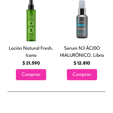
producto
producto
Loción Natural Fresh.
Serum N3 ÁCIDO
Icono
HIALURÓNICO. Libra
$
21.590
$
12.810
Comprar
Comprar