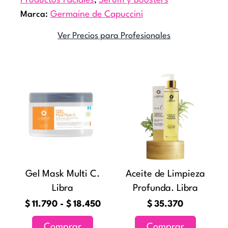
Productos Faciales
,
Serum y Boosters
Marca:
Germaine de Capuccini
Ver Precios para Profesionales
Rango
Este
de
producto
precios:
tiene
desde
múltiples
$11.790
variantes.
hasta
Las
$18.450
opciones
Gel Mask Multi C.
Aceite de Limpieza
se
Libra
Profunda. Libra
pueden
elegir
$
11.790
-
$
18.450
$
35.370
en
Comprar
Comprar