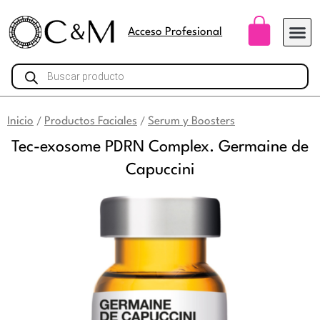
Ir
Carri
al
Acceso Profesional
contenido
Búsqueda
de
productos
Inicio
Productos Faciales
Serum y Boosters
/
/
Tec-exosome PDRN Complex. Germaine de
Capuccini