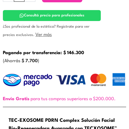
PDRN
Complex.
Germaine
Consultá precio para profesionales
de
Capuccini
¿Sos profesional de la estética? Registrate para ver
cantidad
Ver más
precios exclusivos.
Pagando por transferencia:
$
146.300
(Ahorrás
$
7.700
)
Envío Gratis
para tus compras superiores a $200.000.
TEC-EXOSOME PDRN Complex Solución Facial
Bio-Regeneradora Avanzada con TECXOSOME™