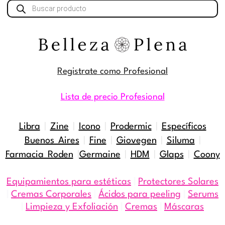
Búsqueda
de
productos
Registrate como Profesional
Lista de precio Profesional
Libra
|
Zine
|
Icono
|
Prodermic
|
Específicos
Buenos Aires
|
Fine
|
Giovegen
|
Siluma
|
Farmacia Roden
|
Germaine
|
HDM
|
Glaps
|
Coony
Equipamientos para estéticas
|
Protectores Solares
|
Cremas Corporales
|
Ácidos para peeling
|
Serums
|
Limpieza y Exfoliación
|
Cremas
|
Máscaras