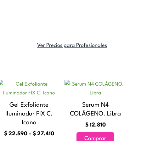
Ver Precios para Profesionales
Rango
Este
de
producto
precios:
tiene
Gel Exfoliante
Serum N4
desde
múltiples
Iluminador FIX C.
$22.590
COLÁGENO. Libra
variantes.
hasta
Icono
$
12.810
Las
$27.410
$
22.590
-
$
27.410
opciones
Comprar