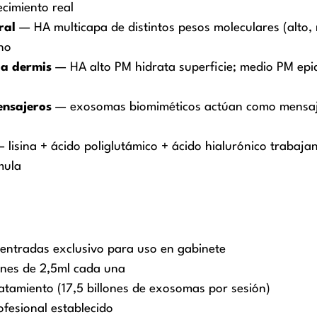
cimiento real
ral
— HA multicapa de distintos pesos moleculares (alto, 
no
 a dermis
— HA alto PM hidrata superficie; medio PM epi
ensajeros
— exosomas biomiméticos actúan como mensaje
 lisina + ácido poliglutámico + ácido hialurónico trabaj
mula
centradas exclusivo para uso en gabinete
iones de 2,5ml cada una
ratamiento (17,5 billones de exosomas por sesión)
ofesional establecido