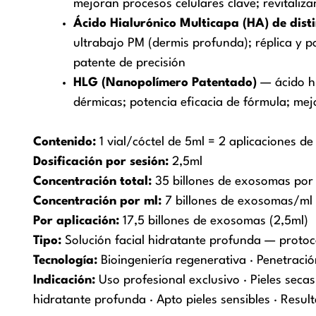
mejoran procesos celulares clave; revitaliz
Ácido Hialurónico Multicapa (HA) de dist
ultrabajo PM (dermis profunda); réplica y po
patente de precisión
HLG (Nanopolímero Patentado)
— ácido hi
dérmicas; potencia eficacia de fórmula; mej
Contenido:
1 vial/cóctel de 5ml = 2 aplicaciones d
Dosificación por sesión:
2,5ml
Concentración total:
35 billones de exosomas por 
Concentración por ml:
7 billones de exosomas/ml
Por aplicación:
17,5 billones de exosomas (2,5ml)
Tipo:
Solución facial hidratante profunda — protoc
Tecnología:
Bioingeniería regenerativa · Penetració
Indicación:
Uso profesional exclusivo · Pieles secas
hidratante profunda · Apto pieles sensibles · Result