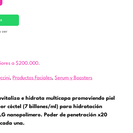
es
a ver
riores a $200.000.
ccini
,
Productos Faciales
,
Serum y Boosters
taliza e hidrata multicapa promoviendo piel
r cóctel (7 billones/ml) para hidratación
 HLG nanopolímero. Poder de penetración x20
 cada una.