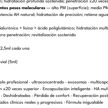
an; hidratación profunda sostenida; penetración x20 vece
intos pesos moleculares
— alto PM (superficie); medio PM 
tencia AH natural; hidratación de precisión; retiene agua
alurónico + lisina + ácido poliglutámico; hidratación mul
ora penetración; revitalización sostenida
e 2,5ml cada una
vial (5ml)
olo profesional · ultraconcentrado · exosomas · multicap
n x20 veces superior · Encapsulación inteligente · HA mul
 · Deshidratadas · Pérdida de confort · Recuperación post
ados clínicos reales y progresivos · Fórmula inigualable