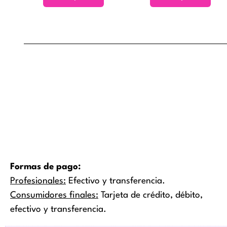
se
pueden
elegir
en
la
página
de
producto
Formas de pago:
Profesionales:
Efectivo y transferencia.
Consumidores finales:
Tarjeta de crédito, débito,
efectivo y transferencia.