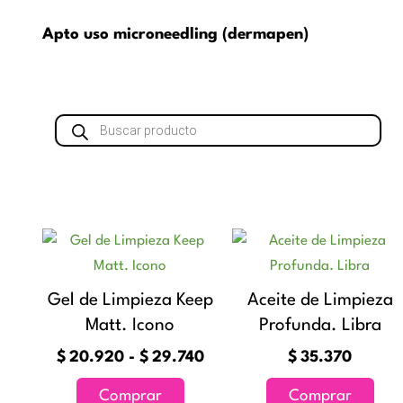
Apto uso microneedling (dermapen)
Búsqueda
de
productos
Rango
Este
de
producto
precios:
tiene
Gel de Limpieza Keep
Aceite de Limpieza
desde
múltiples
Matt. Icono
$20.920
Profunda. Libra
variantes.
hasta
$
20.920
-
$
29.740
$
35.370
Las
$29.740
opciones
Comprar
Comprar