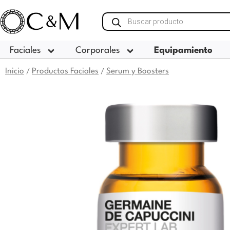
Ir
Búsqueda
al
de
contenido
productos
Faciales
Corporales
Equipamiento
Inicio
Productos Faciales
Serum y Boosters
/
/