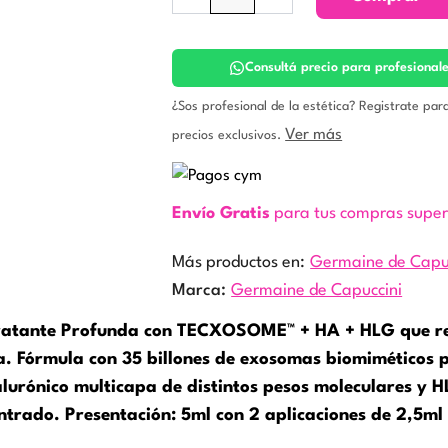
Exosome
HA
Complex.
Germaine
Consultá precio para profesional
de
Capuccini
¿Sos profesional de la estética? Registrate par
cantidad
Ver más
precios exclusivos.
Envío Gratis
para tus compras supe
Más productos en:
Germaine de Capu
Marca:
Germaine de Capuccini
tante Profunda con TECXOSOME™ + HA + HLG que revi
a. Fórmula con 35 billones de exosomas biomiméticos po
alurónico multicapa de distintos pesos moleculares y
entrado. Presentación: 5ml con 2 aplicaciones de 2,5ml