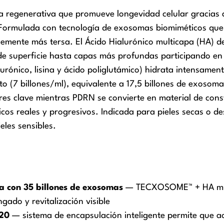
ería regenerativa que promueve longevidad celular graci
. Formulada con tecnología de exosomas biomiméticos que
lemente más tersa. El Ácido Hialurónico multicapa (HA) d
sde superficie hasta capas más profundas participando en
rónico, lisina y ácido poliglutámico) hidrata intensamen
eto (7 billones/ml), equivalente a 17,5 billones de exos
res clave mientras PDRN se convierte en material de cons
nicos reales y progresivos. Indicada para pieles secas o 
eles sensibles.
a con 35 billones de exosomas
— TECXOSOME™ + HA mult
ado y revitalización visible
x20
— sistema de encapsulación inteligente permite que ac