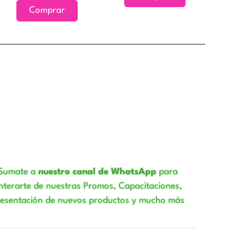
se
Comprar
pueden
elegir
en
la
página
de
producto
Sumate a
nuestro canal de WhatsApp
para
nterarte de nuestras Promos, Capacitaciones,
resentación de nuevos productos y mucho más