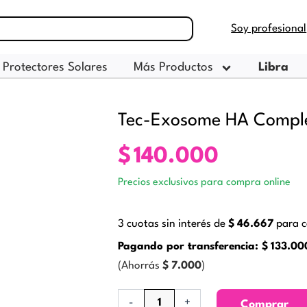
Soy profesional
Protectores Solares
Más Productos
Libra
Tec-Exosome HA Comple
$
140.000
Precios exclusivos para compra online
3 cuotas sin interés de
$
46.667
para c
Pagando por transferencia:
$
133.00
(Ahorrás
$
7.000
)
Tec-
-
+
Comprar