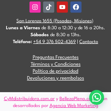
Instagram
Tiktok
Youtube
Facebook
San Lorenzo 1655 (Posadas, Misiones)
Lunes a Viernes
de 8:30 a 12:30 y de 16 a 20hs.
Sábados
de 8:30 a 13hs.
Teléfono:
+54 9 376 502-4369
|
Contacto
Preguntas Frecuentes
Términos y Condiciones
Política de privacidad
Devoluciones y reembolsos
CyMdistribuidora.com.ar
y
BellezaPlena.com
están
desarrollados por
Agencia Web Marketing