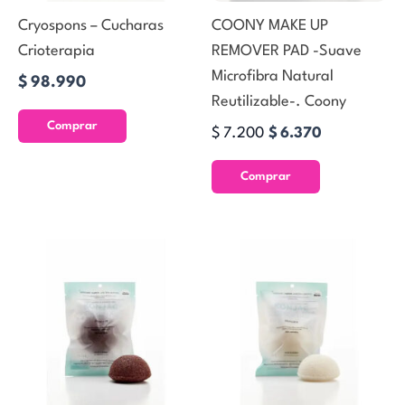
Cryospons – Cucharas
COONY MAKE UP
Crioterapia
REMOVER PAD -Suave
Microfibra Natural
$
98.990
Reutilizable-. Coony
Comprar
$
7.200
$
6.370
Comprar