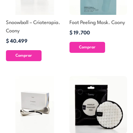
Snoowball – Crioterapia.
Foot Peeling Mask. Coony
Coony
$
19.700
$
40.499
Comprar
Comprar
El
El
precio
precio
original
actual
era:
es:
$7.200.
$6.370.