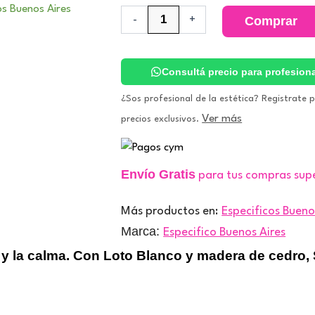
Therapy
-
+
Comprar
Rituals
–
Solstice
Esencia
Consultá precio para profesion
Aromática.
Especificos
¿Sos profesional de la estética? Registrate 
Buenos
Ver más
precios exclusivos.
Aires
cantidad
Envío Gratis
para tus compras sup
Más productos en:
Especificos Bueno
Marca:
Especifico Buenos Aires
y la calma. Con Loto Blanco y madera de cedro, So