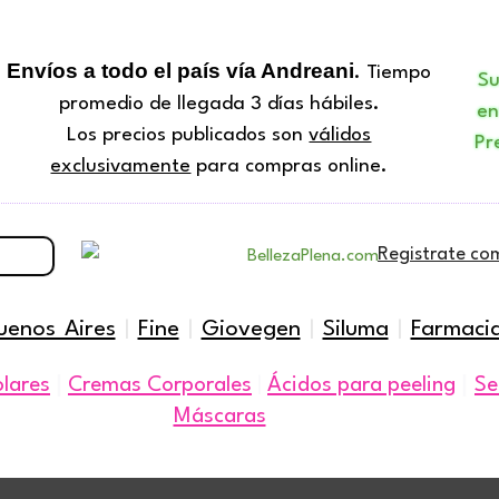
Envíos a todo el país vía Andreani
. Tiempo
S
promedio de llegada 3 días hábiles.
en
Los precios publicados son
válidos
Pr
exclusivamente
para compras online.
Registrate co
uenos Aires
|
Fine
|
Giovegen
|
Siluma
|
Farmaci
|
|
olares
Cremas Corporales
|
Ácidos para peeling
Se
Máscaras