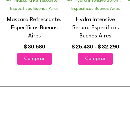
Este
de
product
prec
tiene
Mascara Refrescante.
Hydra Intensive
des
múltiple
$25
Específicos Buenos
Serum. Específicos
variante
has
Aires
Buenos Aires
$32
Las
$
30.580
$
25.430
-
$
32.290
opcione
se
Comprar
Comprar
pueden
elegir
en
la
página
de
product