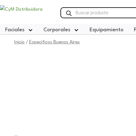
Ir
Búsqueda
al
de
productos
contenido
Faciales
Corporales
Equipamiento
Inicio
Especificos Buenos Aires
/