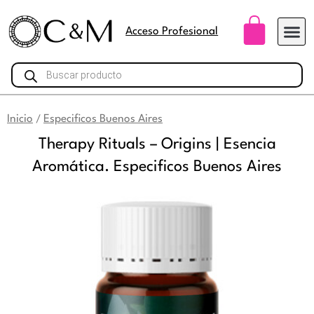
Ir
Carri
al
Acceso Profesional
contenido
Búsqueda
de
productos
Inicio
Especificos Buenos Aires
/
Therapy Rituals – Origins | Esencia
Aromática. Especificos Buenos Aires