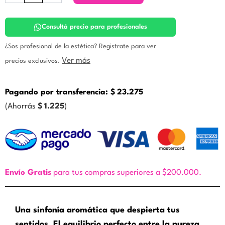
–
Origins
|
Consultá precio para profesionales
Esencia
Aromática.
¿Sos profesional de la estética? Registrate para ver
Especificos
Ver más
precios exclusivos.
Buenos
Aires
cantidad
Pagando por transferencia:
$
23.275
(Ahorrás
$
1.225
)
Envío Gratis
para tus compras superiores a $200.000.
Una sinfonía aromática que despierta tus
sentidos. El equilibrio perfecto entre la pureza