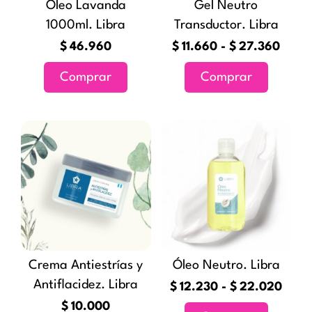
Óleo Lavanda
Gel Neutro
se
1000ml. Libra
Transductor. Libra
pueden
elegir
$
46.960
$
11.660
-
$
27.360
en
Comprar
Comprar
la
página
de
Rang
Este
producto
de
producto
preci
tiene
desd
múltiples
$12.
variantes
hast
Las
$22.
opciones
Crema Antiestrías y
Óleo Neutro. Libra
se
Antiflacidez. Libra
pueden
$
12.230
-
$
22.020
elegir
$
10.000