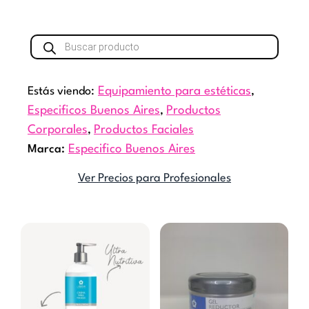
Búsqueda
de
productos
Estás viendo:
Equipamiento para estéticas
,
Especificos Buenos Aires
,
Productos
Corporales
,
Productos Faciales
Marca:
Especifico Buenos Aires
Ver Precios para Profesionales
Rango
Este
Este
de
producto
producto
precios:
tiene
tiene
desde
múltiples
múltiples
$10.450