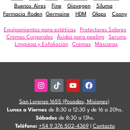
Buenos Aires
|
Fine
|
Giovegen
|
Siluma
|
Farmacia Roden
|
Germaine
|
HDM
|
Glaps
|
Coony
Equipamientos para estéticas
|
Protectores Solares
|
Cremas Corporales
|
Ácidos para peeling
|
Serums
|
Limpieza y Exfoliación
|
Cremas
|
Máscaras
Instagram
Tiktok
Youtube
Facebook
San Lorenzo 1655 (Posadas, Misiones)
Lunes a Viernes
de 8:30 a 12:30 y de 16 a 20hs.
Sábados
de 8:30 a 13hs.
Teléfono:
+54 9 376 502-4369
|
Contacto