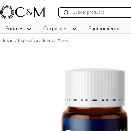
Ir
Búsqueda
al
de
contenido
productos
Faciales
Corporales
Equipamiento
Inicio
Especificos Buenos Aires
/