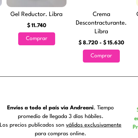
opciones
opcione
se
se
Gel Reductor. Libra
Crema
pueden
pueden
Descontracturante.
$
11.740
elegir
elegir
Libra
en
en
Comprar
$
8.720
-
$
15.630
la
la
página
página
Comprar
de
de
producto
product
Envíos a todo el país vía Andreani
. Tiempo
promedio de llegada 3 días hábiles.
e
Los precios publicados son
válidos exclusivamente
P
para compras online.