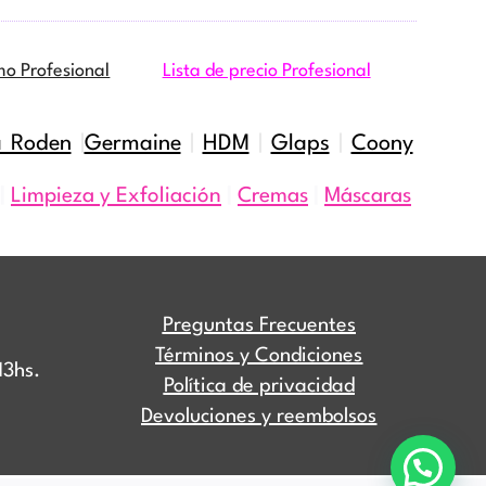
mo Profesional
Lista de precio Profesional
a Roden
|
Germaine
|
HDM
|
Glaps
|
Coony
|
Limpieza y Exfoliación
|
Cremas
|
Máscaras
Preguntas Frecuentes
Términos y Condiciones
13hs.
Política de privacidad
Devoluciones y reembolsos