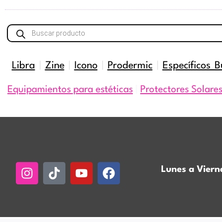
Búsqueda
de
productos
Libra
|
Zine
|
Icono
|
Prodermic
|
Específicos B
Equipamientos para estéticas
|
Protectores Solare
Instagram
Tiktok
Youtube
Facebook
Lunes a Viern