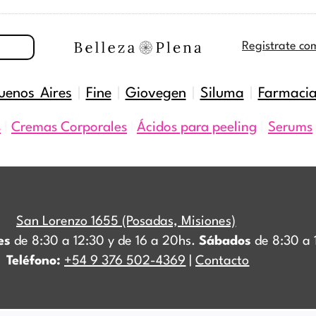
Registrate co
uenos Aires
|
Fine
|
Giovegen
|
Siluma
|
Farmaci
s
|
Cremas Corporales
|
Ácidos para peeling
|
Serums
San Lorenzo 1655 (Posadas, Misiones)
es
de 8:30 a 12:30 y de 16 a 20hs.
Sábados
de 8:30 a 
Teléfono:
+54 9 376 502-4369
|
Contacto