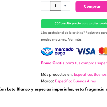
Therapy
-
+
Comprar
Rituals
–
Imperial
Spices
Consultá precio para profesional
Esencia
Aromática.
¿Sos profesional de la estética? Registrate par
Especificos
Ver más
precios exclusivos.
Buenos
Airess
cantidad
Envío Gratis
para tus compras supe
Más productos en:
Especificos Buenos
Marca:
Especifico Buenos Aires
 Con Loto Blanco y especias imperiales, esta fragancia 