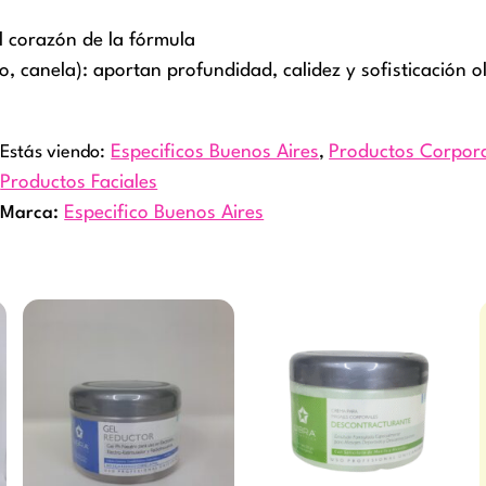
l corazón de la fórmula
 canela): aportan profundidad, calidez y sofisticación ol
Estás viendo:
Especificos Buenos Aires
,
Productos Corpor
Productos Faciales
Marca:
Especifico Buenos Aires
Rang
Este
Este
de
producto
product
preci
tiene
tiene
desd
múltiples
múltiple
$8.7
variantes.
variante
hast
Las
Las
$15.