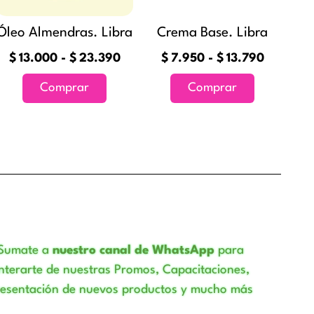
s
opciones
opciones
se
se
Óleo Almendras. Libra
Crema Base. Libra
pueden
pueden
$
13.000
-
$
23.390
$
7.950
-
$
13.790
elegir
elegir
en
en
Comprar
Comprar
la
la
página
página
de
de
o
producto
producto
Sumate a
nuestro canal de WhatsApp
para
nterarte de nuestras Promos, Capacitaciones,
resentación de nuevos productos y mucho más