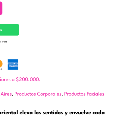
es
a ver
riores a $200.000.
 Aires
,
Productos Corporales
,
Productos Faciales
oriental eleva los sentidos y envuelve cada