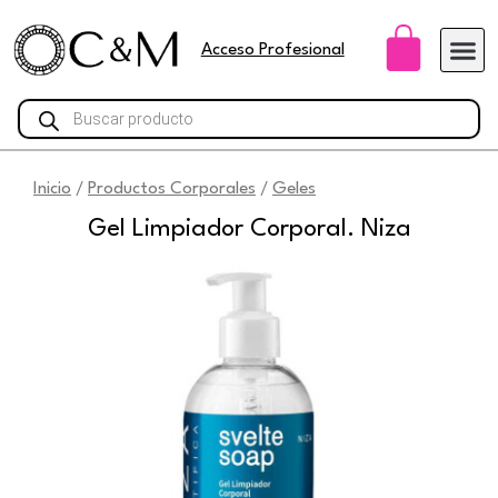
Ir
Carri
al
Acceso Profesional
contenido
Búsqueda
de
productos
Inicio
Productos Corporales
Geles
/
/
Gel Limpiador Corporal. Niza