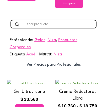
Comprar
elegir
en
la
Búsqueda
de
página
productos
de
Estás viendo:
Geles
,
Niza
,
Productos
producto
Corporales
Marca:
Etiqueta
Acné
Niza
Ver Precios para Profesionales
Ran
Este
de
producto
Gel Ultra. Icono
Crema Reductora.
prec
tiene
Libra
$
33.560
des
múltiples
$10.
$
10.760
-
$
18.750