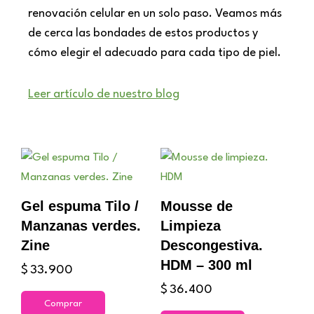
renovación celular en un solo paso. Veamos más
de cerca las bondades de estos productos y
cómo elegir el adecuado para cada tipo de piel.
Leer artículo de nuestro blog
Este
producto
tiene
Gel espuma Tilo /
Mousse de
múltiples
Manzanas verdes.
Limpieza
variantes.
Zine
Descongestiva.
Las
HDM – 300 ml
$
33.900
opciones
$
36.400
se
Comprar
pueden