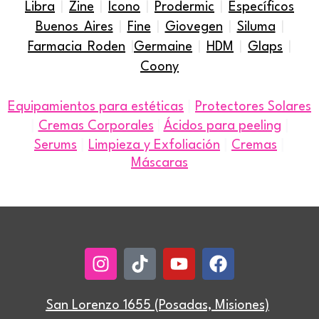
Libra
|
Zine
|
Icono
|
Prodermic
|
Específicos
Buenos Aires
|
Fine
|
Giovegen
|
Siluma
|
Farmacia Roden
|
Germaine
|
HDM
|
Glaps
|
Coony
|
Equipamientos para estéticas
Protectores Solares
|
|
Cremas Corporales
|
Ácidos para peeling
|
|
|
Serums
Limpieza y Exfoliación
Cremas
Máscaras
Instagram
Tiktok
Youtube
Facebook
San Lorenzo 1655 (Posadas, Misiones)