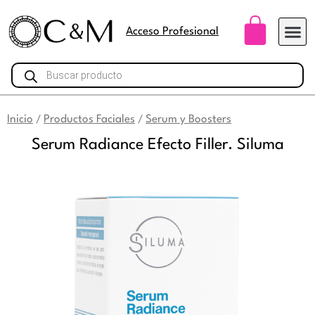
Ir
Carri
al
Acceso Profesional
contenido
Búsqueda
de
productos
Inicio
Productos Faciales
Serum y Boosters
/
/
Serum Radiance Efecto Filler. Siluma