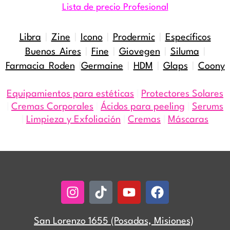
Lista de precio Profesional
Libra
|
Zine
|
Icono
|
Prodermic
|
Específicos
Buenos Aires
|
Fine
|
Giovegen
|
Siluma
|
Farmacia Roden
|
Germaine
|
HDM
|
Glaps
|
Coony
Equipamientos para estéticas
|
Protectores Solares
|
Cremas Corporales
|
Ácidos para peeling
|
Serums
|
Limpieza y Exfoliación
|
Cremas
|
Máscaras
Instagram
Tiktok
Youtube
Facebook
San Lorenzo 1655 (Posadas, Misiones)