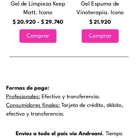
Gel de Limpieza Keep
Gel Espuma de
se
Matt. Icono
Vinoterapia. Icono
pueden
elegir
$
20.920
-
$
29.740
$
21.920
en
Comprar
Comprar
la
página
de
producto
Formas de pago:
Profesionales:
Efectivo y transferencia.
Consumidores finales:
Tarjeta de crédito, débito,
efectivo y transferencia.
Envíos a todo el país vía Andreani
. Tiempo