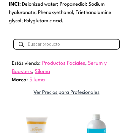
INCI:
Deionized water; Propanediol; Sodium
hyaluronate; Phenoxyethanol, Triethanolamine
glycol; Polyglutamic acid.
Búsqueda
de
productos
Estás viendo:
Productos Faciales
,
Serum y
Boosters
,
Siluma
Marca:
Siluma
Ver Precios para Profesionales
Rango
Rang
Este
Este
de
de
producto
producto
precios:
precio
tiene
tiene