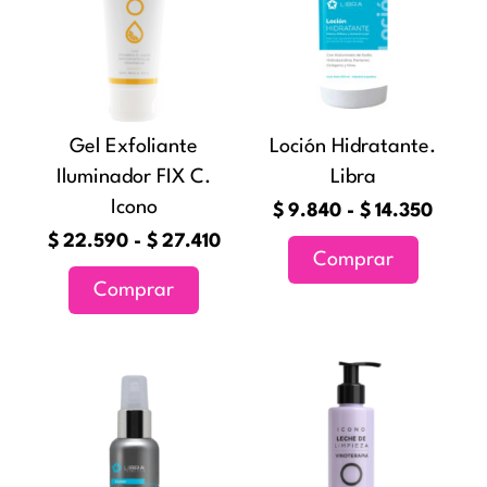
desde
desde
múltiples
múltiples
$22.590
$9.84
variantes.
variantes
hasta
hasta
Las
Las
$27.410
$14.3
opciones
opciones
Gel Exfoliante
Loción Hidratante.
se
se
Iluminador FIX C.
Libra
pueden
pueden
Icono
elegir
elegir
$
9.840
-
$
14.350
en
en
$
22.590
-
$
27.410
Comprar
la
la
Comprar
página
página
de
de
producto
producto