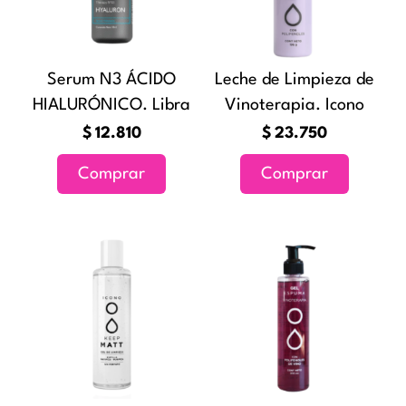
Serum N3 ÁCIDO
Leche de Limpieza de
HIALURÓNICO. Libra
Vinoterapia. Icono
$
12.810
$
23.750
Comprar
Comprar
Rango
Este
de
producto
precios:
tiene
desde
múltiples
$20.920
variantes.
hasta
Las
$29.740
opciones