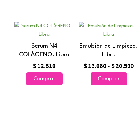
Este
prod
p
tien
Serum N4
Emulsión de Limpieza
múlt
$
COLÁGENO. Libra
Libra
vari
h
$
12.810
$
13.680
-
$
20.590
$
Las
opci
Comprar
Comprar
se
pue
elegi
en
la
pági