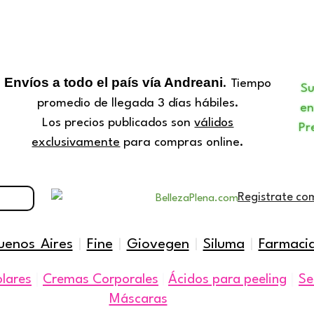
ucto
Envíos a todo el país vía Andreani
. Tiempo
S
promedio de llegada 3 días hábiles.
en
Los precios publicados son
válidos
Pr
exclusivamente
para compras online.
Registrate co
uenos Aires
|
Fine
|
Giovegen
|
Siluma
|
Farmaci
|
|
olares
Cremas Corporales
|
Ácidos para peeling
Se
Máscaras