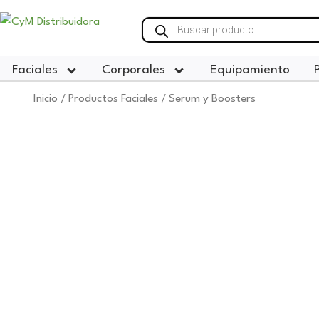
Ir
Búsqueda
al
de
productos
contenido
Faciales
Corporales
Equipamiento
Inicio
Productos Faciales
Serum y Boosters
/
/