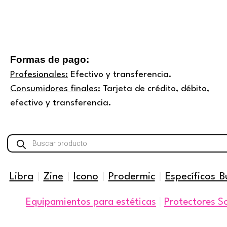
de
prod
Formas de pago:
Profesionales:
Efectivo y transferencia.
Consumidores finales:
Tarjeta de crédito, débito,
efectivo y transferencia.
Búsqueda
de
productos
Libra
|
Zine
|
Icono
|
Prodermic
|
Específicos B
|
Equipamientos para estéticas
Protectores S