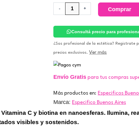
Serum
-
+
Comprar
BIOT
-
2C
con
Consultá precio para profesion
Doble
Vitamina
¿Sos profesional de la estética? Registrate 
C.
Ver más
precios exclusivos.
Especificos
Buenos
Aires
cantidad
Envío Gratis
para tus compras sup
Más productos en:
Especificos Bueno
Marca:
Especifico Buenos Aires
Vitamina C y biotina en nanoesferas. Ilumina, rea
tados visibles y sostenidos.