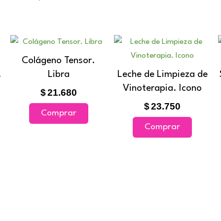
Rango
de
ucto
Colágeno Tensor.
recios:
e
.
Libra
Leche de Limpieza de
desde
iples
13.680
Vinoterapia. Icono
$
21.680
antes.
asta
$
23.750
20.590
Comprar
ones
Comprar
den
r
na