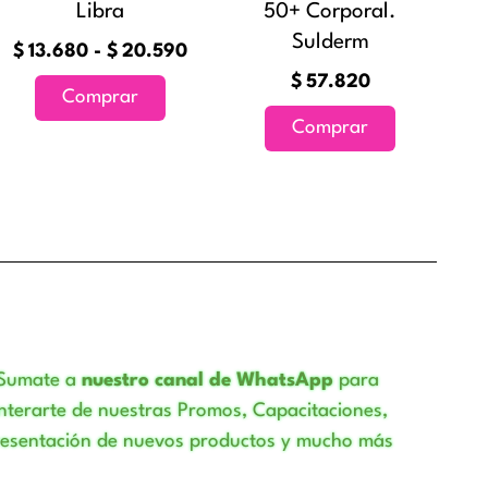
pueden
Libra
50+ Corporal.
elegir
Sulderm
$
13.680
-
$
20.590
en
$
57.820
la
Comprar
página
Comprar
de
producto
Sumate a
nuestro canal de WhatsApp
para
nterarte de nuestras Promos, Capacitaciones,
resentación de nuevos productos y mucho más