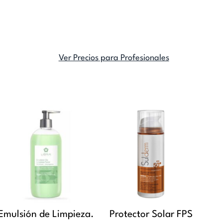
Ver Precios para Profesionales
Rango
Este
de
producto
precios:
tiene
desde
múltiples
$13.680
variantes.
hasta
Las
$20.590
opciones
se
Emulsión de Limpieza.
Protector Solar FPS