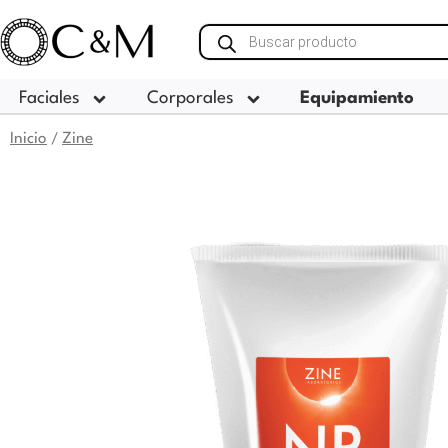
Ir
Búsqueda
al
de
contenido
productos
Faciales
Corporales
Equipamiento
Inicio
Zine
/