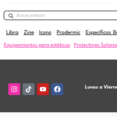
Búsqueda
de
productos
Libra
|
Zine
|
Icono
|
Prodermic
|
Específicos B
Equipamientos para estéticas
|
Protectores Solare
Instagram
Tiktok
Youtube
Facebook
Lunes a Viern