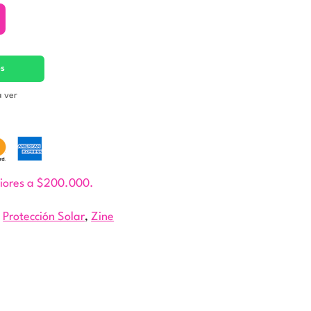
es
a ver
riores a $200.000.
,
Protección Solar
,
Zine