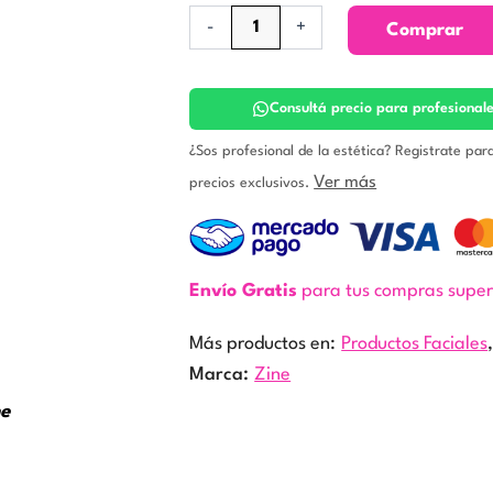
Protector
-
+
Comprar
Solar
NP
Emulsión
Bronceadora
Consultá precio para profesional
Hidratante
FPS
¿Sos profesional de la estética? Registrate par
8.
Ver más
precios exclusivos.
Zine
cantidad
Envío Gratis
para tus compras supe
Más productos en:
Productos Faciales
Marca:
Zine
ne