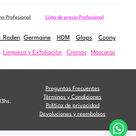
mo Profesional
Lista de precio Profesional
a Roden
|
Germaine
|
HDM
|
Glaps
|
Coony
|
Limpieza y Exfoliación
|
Cremas
|
Máscaras
Preguntas Frecuentes
Términos y Condiciones
13hs.
Política de privacidad
Devoluciones y reembolsos