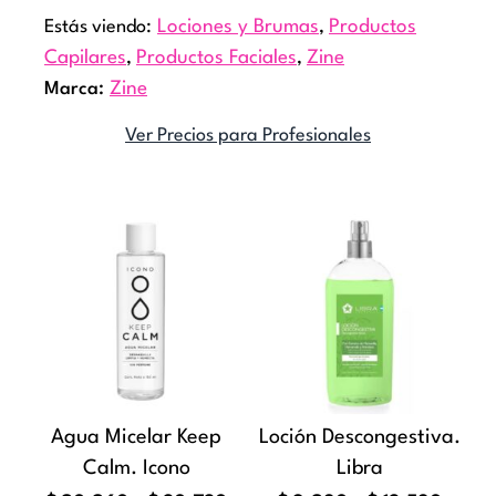
Estás viendo:
Lociones y Brumas
,
Productos
Capilares
,
Productos Faciales
,
Zine
Marca:
Zine
Ver Precios para Profesionales
Rango
Rang
Este
Este
de
de
producto
producto
precios:
precio
tiene
tiene
desde
desde
múltiples
múltiples
$20.260
$9.2
variantes.
variantes
hasta
hasta
Las
Las
$30.730
$13.5
opciones
opciones
Agua Micelar Keep
Loción Descongestiva.
se
se
Calm. Icono
Libra
pueden
pueden