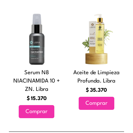
página
de
producto
Serum N8
Aceite de Limpieza
NIACINAMIDA 10 +
Profunda. Libra
ZN. Libra
$
35.370
$
15.370
Comprar
Comprar