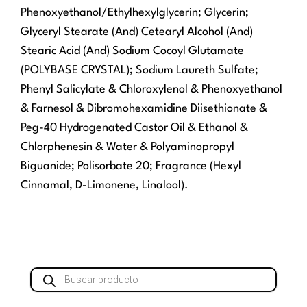
Phenoxyethanol/Ethylhexylglycerin; Glycerin;
Glyceryl Stearate (And) Cetearyl Alcohol (And)
Stearic Acid (And) Sodium Cocoyl Glutamate
(POLYBASE CRYSTAL); Sodium Laureth Sulfate;
Phenyl Salicylate & Chloroxylenol & Phenoxyethanol
& Farnesol & Dibromohexamidine Diisethionate &
Peg-40 Hydrogenated Castor Oil & Ethanol &
Chlorphenesin & Water & Polyaminopropyl
Biguanide; Polisorbate 20; Fragrance (Hexyl
Cinnamal, D-Limonene, Linalool).
Búsqueda
de
productos