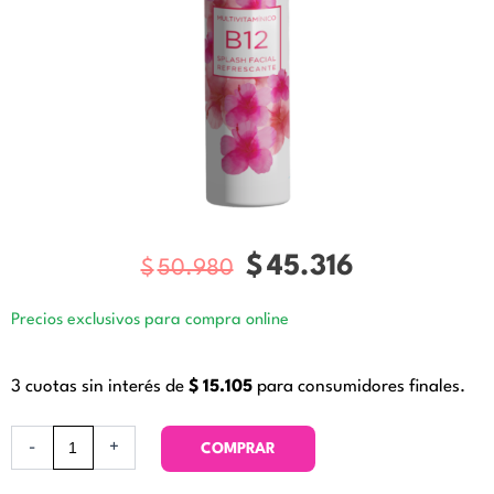
$
45.316
$
50.980
El
El
precio
precio
Precios exclusivos para compra online
original
actual
era:
es:
3 cuotas sin interés de
$
15.105
para consumidores finales.
$50.980.
$45.31
Multivitamínico
-
+
COMPRAR
B12
Splash