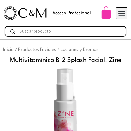
Ir
Carri
al
Acceso Profesional
contenido
Búsqueda
de
productos
Inicio
Productos Faciales
Lociones y Brumas
/
/
Multivitamínico B12 Splash Facial. Zine