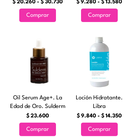
elegir
elegir
$
20.260
-
$
30.730
$
9.280
-
$
13.580
en
en
Comprar
Comprar
la
la
página
página
de
de
Rang
Este
producto
producto
de
producto
precio
tiene
desde
múltiples
$9.84
variantes
hasta
Las
$14.3
opciones
Oil Serum Age+. La
Loción Hidratante.
se
Edad de Oro. Sulderm
Libra
pueden
elegir
$
23.600
$
9.840
-
$
14.350
en
Comprar
Comprar
la