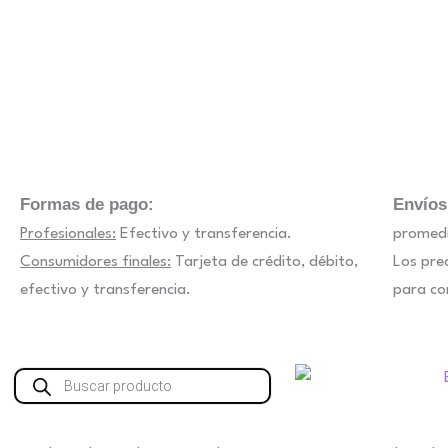
elegir
elegir
en
en
la
la
página
página
de
de
producto
producto
Formas de pago:
Envíos
Profesionales:
Efectivo y transferencia.
promedi
Consumidores finales:
Tarjeta de crédito, débito,
Los pre
efectivo y transferencia.
para co
Búsqueda
de
productos