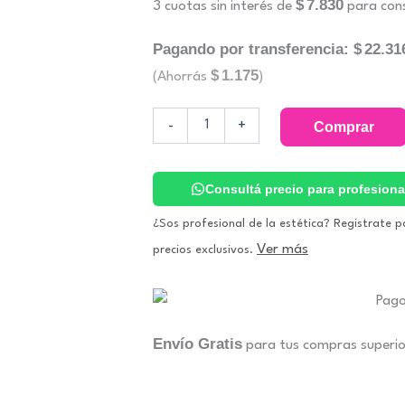
$
7.830
3 cuotas sin interés de
para cons
Pagando por transferencia:
$
22.31
$
1.175
(Ahorrás
)
Marine
-
+
Comprar
Control
Loción
Tratante.
Zine
Consultá precio para profesiona
cantidad
¿Sos profesional de la estética? Registrate p
Ver más
precios exclusivos.
Envío Gratis
para tus compras superi