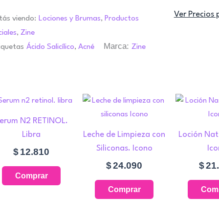
Ver Precios 
tás viendo:
Lociones y Brumas
,
Productos
ciales
,
Zine
Marca:
iquetas
Ácido Salicílico
,
Acné
Zine
go
erum N2 RETINOL.
ios:
de
Libra
Leche de Limpieza con
Loción Natu
380
Siliconas. Icono
Ic
$
12.810
.
a
$
24.090
$
21
720
Comprar
Comprar
Com