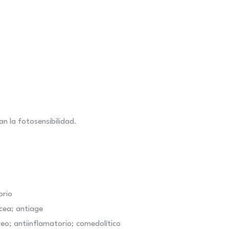
an la fotosensibilidad.
orio
cea; antiage
o; antiinflamatorio; comedolítico