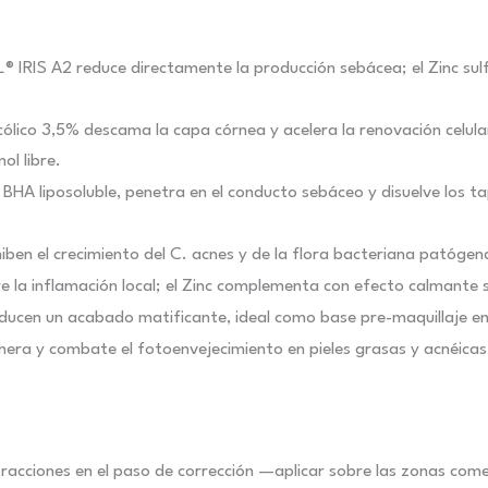
® IRIS A2 reduce directamente la producción sebácea; el Zinc sul
icólico 3,5% descama la capa córnea y acelera la renovación celular
ol libre.
0%, BHA liposoluble, penetra en el conducto sebáceo y disuelve los
inhiben el crecimiento del C. acnes y de la flora bacteriana patógen
re la inflamación local; el Zinc complementa con efecto calmante s
producen un acabado matificante, ideal como base pre-maquillaje en
enera y combate el fotoenvejecimiento en pieles grasas y acnéicas
racciones en el paso de corrección —aplicar sobre las zonas com