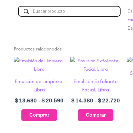
Búsqueda
Es
de
productos
Fa
Et
Productos relacionados
Rango
Ran
Este
Este
de
de
producto
producto
S
precios:
prec
tiene
tiene
desde
des
Emulsión de Limpieza.
Emulsión Exfoliante
múltiples
múltiples
$13.680
$14.
Libra
Facial. Libra
variantes.
variantes
hasta
hast
$
13.680
-
$
20.590
$
14.380
-
$
22.720
$20.590
$22.
Las
Las
opciones
opciones
Comprar
Comprar
se
se
pueden
pueden