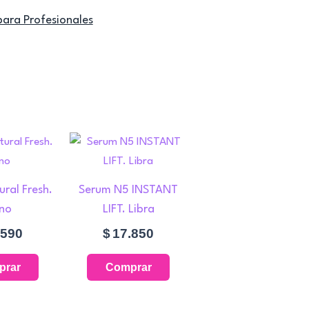
para Profesionales
ral Fresh.
Serum N5 INSTANT
ono
LIFT. Libra
.590
$
17.850
prar
Comprar