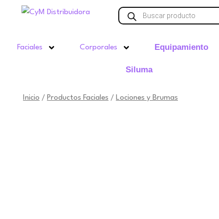
Ir
Búsqueda
de
al
productos
contenido
Equipamiento
Faciales
Corporales
Siluma
Inicio
Productos Faciales
Lociones y Brumas
/
/