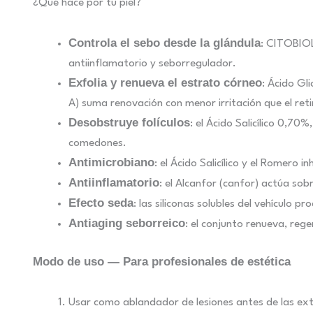
¿Qué hace por tu piel?
Controla el sebo desde la glándula
: CITOBIOL
antiinflamatorio y seborregulador.
Exfolia y renueva el estrato córneo
: Ácido Gl
A) suma renovación con menor irritación que el retin
Desobstruye folículos
: el Ácido Salicílico 0,7
comedones.
Antimicrobiano
: el Ácido Salicílico y el Romero 
Antiinflamatorio
: el Alcanfor (canfor) actúa sob
Efecto seda
: las siliconas solubles del vehículo 
Antiaging seborreico
: el conjunto renueva, reg
Modo de uso — Para profesionales de estética
Usar como ablandador de lesiones antes de las ext