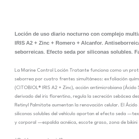
Loción de uso diario nocturno con complejo multia
IRIS A2 + Zinc + Romero + Alcanfor. Antiseborreica
seborreicas. Efecto seda por siliconas solubles. Fa
La Marine Control Loción Tratante funciona como un proto
seborrea por cuatro frentes simultáneos: exfoliación químic
(CITOBIOL® IRIS A2 + Zinc), acción antimicrobiana (Ácido S
derivado del iris florentino, regula la secreción sebácea de
Retinyl Palmitate aumentan la renovación celular. El Ácido S
siliconas solubles del vehículo aportan el efecto seda —te
y corporal —espalda acnéica, escote graso, zona de bikini co