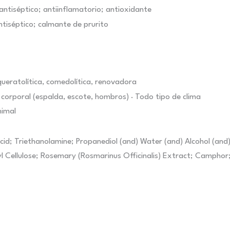
ntiséptico; antiinflamatorio; antioxidante
ntiséptico; calmante de prurito
ueratolítica, comedolítica, renovadora
 y corporal (espalda, escote, hombros) · Todo tipo de clima
nimal
cid; Triethanolamine; Propanediol (and) Water (and) Alcohol (and) 
thyl Cellulose; Rosemary (Rosmarinus Officinalis) Extract; Camph