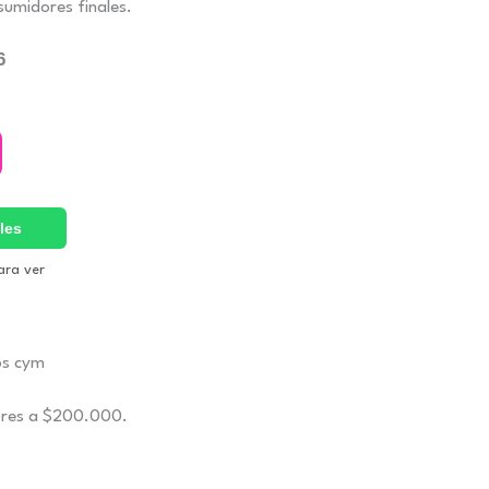
umidores finales.
6
les
ara ver
ores a $200.000.