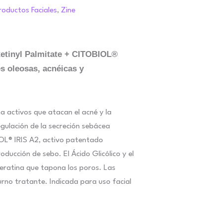
roductos Faciales
,
Zine
 Retinyl Palmitate + CITOBIOL®
es oleosas, acnéicas y
 activos que atacan el acné y la
egulación de la secreción sebácea
BIOL® IRIS A2, activo patentado
oducción de sebo. El Ácido Glicólico y el
queratina que tapona los poros. Las
urno tratante. Indicada para uso facial