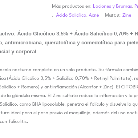
Más productos en:
Lociones y Brumas
,
P
Marca:
,
Ácido Salicílico
,
Acné
Zine
ctivo: Ácido Glicólico 3,5% + Ácido Salicílico 0,70% +
, antimicrobiana, queratolítica y comedolítica para piel
cial y corporal.
colo nocturno completo en un solo producto. Su fórmula combina
a (Ácido Glicólico 3,5% + Salicílico 0,70% + Retinyl Palmitate), r
alicílico + Romero) y antiinflamación (Alcanfor + Zinc). El CITO
sde la glándula misma. El Zinc sulfato reduce la inflamación y la pr
alicílico, como BHA liposoluble, penetra el folículo y disuelve la 
xtura ideal para el paso previo al maquillaje, además del uso noct
n foliculitis.