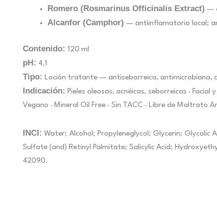
Romero (Rosmarinus Officinalis Extract)
— a
Alcanfor (Camphor)
— antiinflamatorio local; a
Contenido:
120 ml
pH:
4,1
Tipo:
Loción tratante — antiseborreica, antimicrobiana, q
Indicación:
Pieles oleosas, acnéicas, seborreicas · Facial
Vegano · Mineral Oil Free · Sin TACC · Libre de Maltrato A
INCI:
Water; Alcohol; Propyleneglycol; Glycerin; Glycolic A
Sulfate (and) Retinyl Palmitate; Salicylic Acid; Hydroxye
42090.