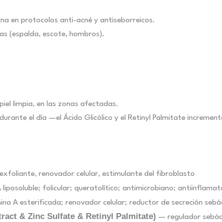
a en protocolos anti-acné y antiseborreicos.
as (espalda, escote, hombros).
iel limpia, en las zonas afectadas.
urante el día —el Ácido Glicólico y el Retinyl Palmitate increment
xfoliante, renovador celular, estimulante del fibroblasto
iposoluble; folicular; queratolítico; antimicrobiano; antiinflamat
na A esterificada; renovador celular; reductor de secreción sebá
ract & Zinc Sulfate & Retinyl Palmitate)
— regulador sebáce