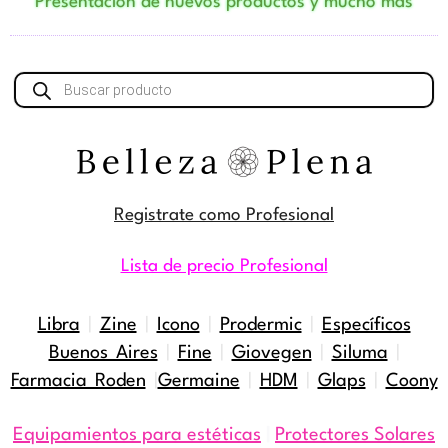
Presentación de nuevos productos y mucho más
Búsqueda
de
productos
Registrate como Profesional
Lista de precio Profesional
Libra
|
Zine
|
Icono
|
Prodermic
|
Específicos
Buenos Aires
|
Fine
|
Giovegen
|
Siluma
|
Farmacia Roden
|
Germaine
|
HDM
|
Glaps
|
Coony
Equipamientos para estéticas
|
Protectores Solares