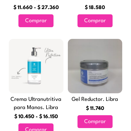
elegir
elegir
$
11.660
-
$
27.360
$
18.580
en
en
Comprar
Comprar
la
la
página
página
de
de
Rango
Este
Este
producto
producto
de
producto
producto
precios:
tiene
tiene
desde
múltiples
múltiples
$10.450
variantes.
variantes
hasta
Las
Las
$16.150
opciones
opciones
Crema Ultranutritiva
Gel Reductor. Libra
se
se
para Manos. Libra
pueden
pueden
$
11.740
elegir
elegir
$
10.450
-
$
16.150
Comprar
en
en
Comprar