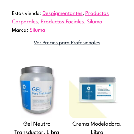
productos
Estás viendo:
Despigmentantes
,
Productos
Corporales
,
Productos Faciales
,
Siluma
Marca:
Siluma
Ver Precios para Profesionales
Rango
Este
Este
de
producto
producto
precios:
tiene
tiene
desde
múltiples
múltiples
$11.660
variantes.
variantes
hasta
Las
Las
$27.360
opciones
opciones
Gel Neutro
Crema Modeladora.
se
se
Transductor. Libra
Libra
pueden
pueden