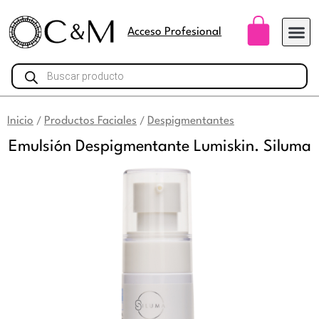
Ir
Carri
al
Acceso Profesional
contenido
Búsqueda
de
productos
Inicio
Productos Faciales
Despigmentantes
/
/
Emulsión Despigmentante Lumiskin. Siluma