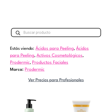
Búsqueda
de
productos
Estás viendo:
Ácidos para Peeling
,
Ácidos
para Peeling
,
Activos Cosmetológicos
,
Prodermic
,
Productos Faciales
Marca:
Prodermic
Ver Precios para Profesionales
Rang
Este
de
producto
preci