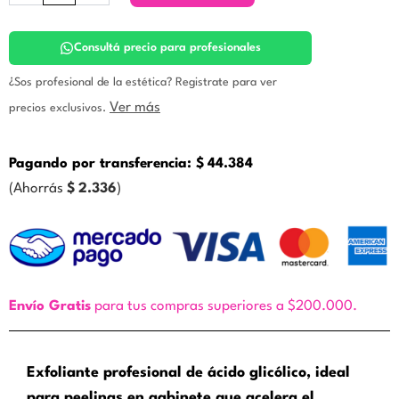
FORTE
-
Efecto
Consultá precio para profesionales
peeling.
Prodermic
¿Sos profesional de la estética? Registrate para ver
cantidad
Ver más
precios exclusivos.
Pagando por transferencia:
$
44.384
(Ahorrás
$
2.336
)
Envío Gratis
para tus compras superiores a $200.000.
Exfoliante profesional de ácido glicólico, ideal
para peelings en gabinete que acelera el