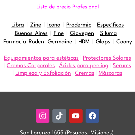
Lista de precio Profesional
Libra
|
Zine
|
Icono
|
Prodermic
|
Específicos
Buenos Aires
|
Fine
|
Giovegen
|
Siluma
|
Farmacia Roden
|
Germaine
|
HDM
|
Glaps
|
Coony
Equipamientos para estéticas
|
Protectores Solares
|
Cremas Corporales
|
Ácidos para peeling
|
Serums
|
Limpieza y Exfoliación
|
Cremas
|
Máscaras
Instagram
Tiktok
Youtube
Facebook
San Lorenzo 1655 (Posadas, Misiones)