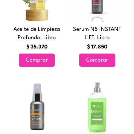
Aceite de Limpieza
Serum N5 INSTANT
Profunda. Libra
LIFT. Libra
$
35.370
$
17.850
Comprar
Comprar
Rang
Este
de
producto
precio
tiene
desde
múltiples
$9.2
variantes
hasta
Las
$13.5
opciones