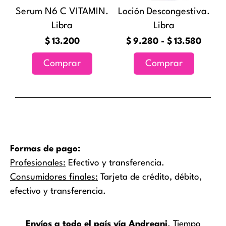
Serum N6 C VITAMIN.
Loción Descongestiva.
se
Libra
Libra
pueden
elegir
$
13.200
$
9.280
-
$
13.580
en
Comprar
Comprar
la
página
de
producto
Formas de pago:
Profesionales:
Efectivo y transferencia.
Consumidores finales:
Tarjeta de crédito, débito,
efectivo y transferencia.
Envíos a todo el país vía Andreani
. Tiempo