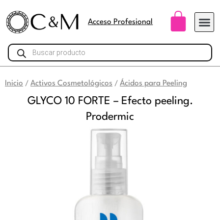
Ir
Carri
al
Acceso Profesional
contenido
Búsqueda
de
productos
Inicio
Activos Cosmetológicos
Ácidos para Peeling
/
/
GLYCO 10 FORTE – Efecto peeling.
Prodermic