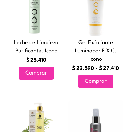
tiene
desd
múltiples
$22.
variantes
hast
Las
$27.
opciones
Leche de Limpieza
Gel Exfoliante
se
Purificante. Icono
Iluminador FIX C.
pueden
Icono
elegir
$
25.410
en
$
22.590
-
$
27.410
Comprar
la
Comprar
página
de
producto