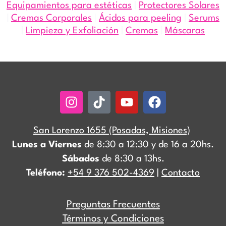
Equipamientos para estéticas
|
Protectores Solares
|
Cremas Corporales
|
Ácidos para peeling
|
Serums
|
Limpieza y Exfoliación
|
Cremas
|
Máscaras
Instagram
Tiktok
Youtube
Facebook
San Lorenzo 1655 (Posadas, Misiones)
Lunes a Viernes
de 8:30 a 12:30 y de 16 a 20hs.
Sábados
de 8:30 a 13hs.
Teléfono:
+54 9 376 502-4369
|
Contacto
Preguntas Frecuentes
Términos y Condiciones