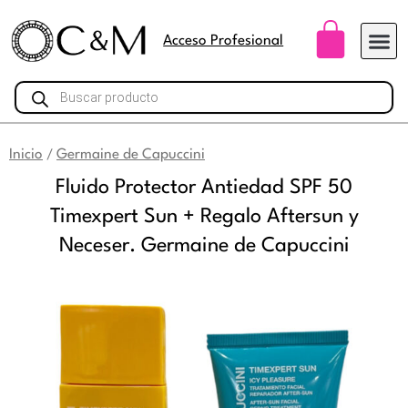
Ir
Carri
al
Acceso Profesional
contenido
Búsqueda
de
productos
Inicio
Germaine de Capuccini
/
Fluido Protector Antiedad SPF 50
Timexpert Sun + Regalo Aftersun y
Neceser. Germaine de Capuccini