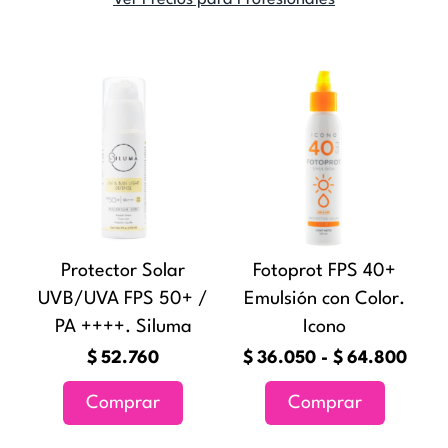
Ran
Este
de
producto
preci
tiene
desd
múltiples
$36.
variantes
hast
Las
$64.
opciones
Protector Solar
Fotoprot FPS 40+
se
UVB/UVA FPS 50+ /
Emulsión con Color.
pueden
PA ++++. Siluma
Icono
elegir
en
$
52.760
$
36.050
-
$
64.800
la
Comprar
Comprar
página
de