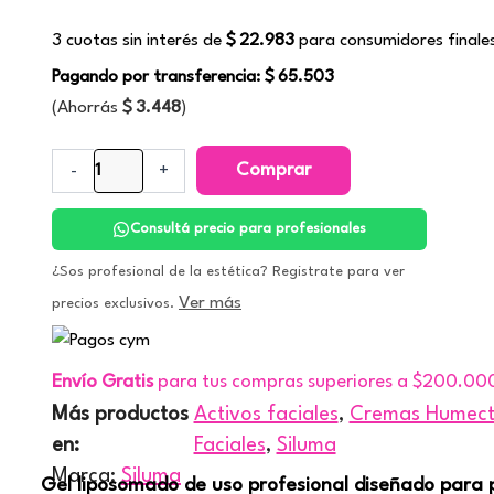
3 cuotas sin interés de
$
22.983
para consumidores finale
Pagando por transferencia:
$
65.503
(Ahorrás
$
3.448
)
Comprar
-
+
Consultá precio para profesionales
¿Sos profesional de la estética? Registrate para ver
Ver más
precios exclusivos.
Envío Gratis
para tus compras superiores a $200.00
Más productos
Activos faciales
,
Cremas Humecta
en:
Faciales
,
Siluma
Marca:
Siluma
Gel liposomado de uso profesional diseñado para 