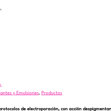
s.
0.
ntes y Emulsiones
,
Productos
protocolos de electroporación, con acción despigmentan