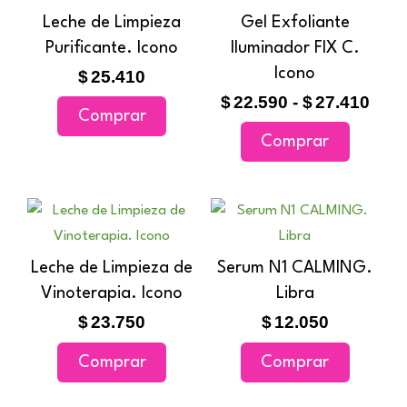
prec
tiene
Leche de Limpieza
Gel Exfoliante
en
des
múltiples
Purificante. Icono
Iluminador FIX C.
$22.
la
variantes
hast
Icono
$
25.410
página
$27.
Las
$
22.590
-
$
27.410
de
Comprar
opciones
producto
Comprar
se
pueden
elegir
en
la
Leche de Limpieza de
Serum N1 CALMING.
página
Vinoterapia. Icono
Libra
de
$
23.750
$
12.050
producto
Comprar
Comprar