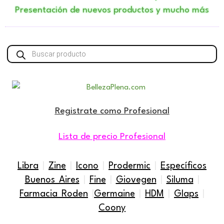
Presentación de nuevos productos y mucho más
Búsqueda
de
productos
Registrate como Profesional
Lista de precio Profesional
Libra
|
Zine
|
Icono
|
Prodermic
|
Específicos
Buenos Aires
|
Fine
|
Giovegen
|
Siluma
|
Farmacia Roden
|
Germaine
|
HDM
|
Glaps
|
Coony