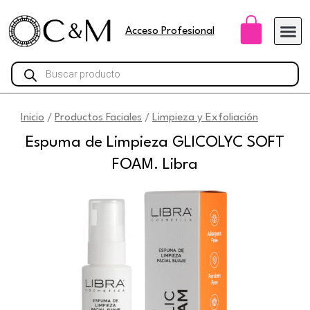
Ir
Carri
al
Acceso Profesional
contenido
Búsqueda
de
productos
Inicio
Productos Faciales
Limpieza y Exfoliación
/
/
Espuma de Limpieza GLICOLYC SOFT
FOAM. Libra