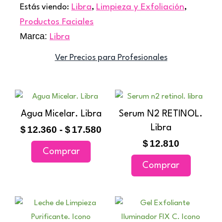
Estás viendo:
Libra
,
Limpieza y Exfoliación
,
Productos Faciales
Marca:
Libra
Ver Precios para Profesionales
Rango
Este
de
producto
Agua Micelar. Libra
Serum N2 RETINOL.
precios:
tiene
Libra
$
12.360
-
$
17.580
desde
múltiples
$12.360
$
12.810
Comprar
variantes.
hasta
Comprar
$17.580
Las
opciones
se
Ran
Este
pueden
de
producto
elegir