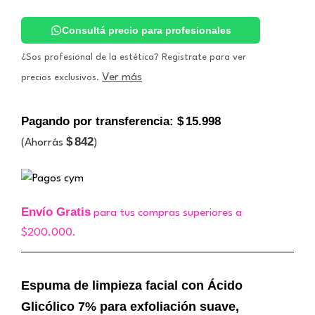
Limpieza
GLICOLYC
SOFT
Consultá precio para profesionales
FOAM.
Libra
¿Sos profesional de la estética? Registrate para ver
cantidad
Ver más
precios exclusivos.
Pagando por transferencia:
$
15.998
$
842
(Ahorrás
)
Envío Gratis
para tus compras superiores a
$200.000.
Espuma de limpieza facial con Ácido
Glicólico 7% para exfoliación suave,