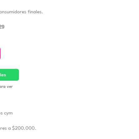
399.
onsumidores finales.
29
les
ara ver
ores a $200.000.