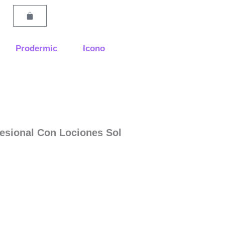
Carrito
Prodermic
Icono
esional Con Lociones Sol
o
l