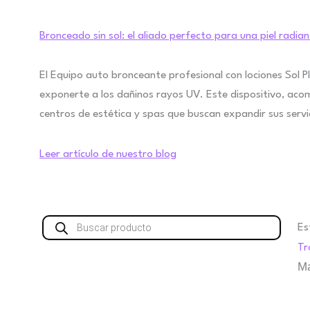
Bronceado sin sol: el aliado perfecto para una piel radia
El Equipo auto bronceante profesional con lociones Sol Pl
exponerte a los dañinos rayos UV. Este dispositivo, aco
centros de estética y spas que buscan expandir sus servi
Leer artículo de nuestro blog
Búsqueda
Es
de
productos
Tr
M