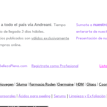
 a todo el país vía Andreani
nuestr
. Tiempo
Sumate a
o de llegada 3 días hábiles.
enterarte de nues
cios publicados son
válidos exclusivamente
Presentación de n
mpras online.
Registrate como Profesional
List
iovegen
|
Siluma
|
Farmacia Roden
|
Germaine
|
HDM
|
Glaps
|
Coo
|
|
orporales
|
Ácidos para peeling
Serums
Limpieza y Exfoliación