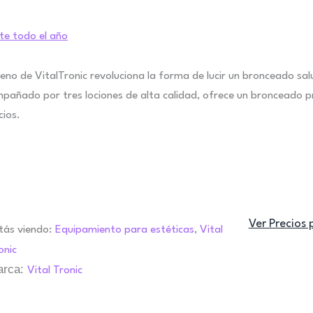
nte todo el año
eno de VitalTronic revoluciona la forma de lucir un bronceado salu
mpañado por tres lociones de alta calidad, ofrece un bronceado pr
cios.
Ver Precios 
tás viendo:
Equipamiento para estéticas
,
Vital
onic
arca:
Vital Tronic