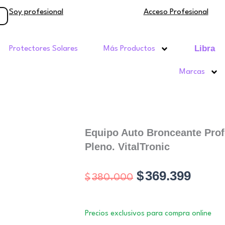
Soy profesional
Acceso Profesional
Libra
Protectores Solares
Más Productos
Marcas
Equipo Auto Bronceante Prof
Pleno. VitalTronic
El
El
$
369.399
$
380.000
precio
preci
original
actua
Precios exclusivos para compra online
era:
es: