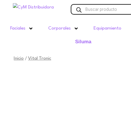
Ir
Búsqueda
de
al
productos
contenido
Faciales
Corporales
Equipamiento
Siluma
Inicio
Vital Tronic
/