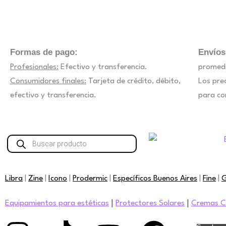
Formas de pago:
Envíos
Profesionales:
Efectivo y transferencia.
promedi
Consumidores finales:
Tarjeta de crédito, débito,
Los pre
efectivo y transferencia.
para co
Búsqueda
de
productos
Libra
|
Zine
|
Icono
|
Prodermic
|
Específicos Buenos Aires
|
Fine
|
G
|
|
Equipamientos para estéticas
Protectores Solares
Cremas C