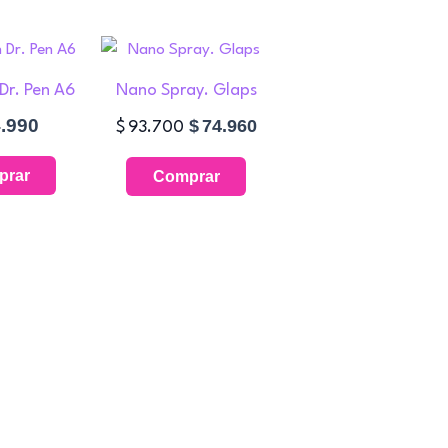
El
El
precio
precio
Dr. Pen A6
Nano Spray. Glaps
original
actual
era:
es:
.990
$
74.960
$
93.700
$93.700.
$74.960.
prar
Comprar