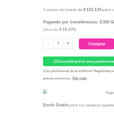
$380.000.
$369.
$
123.133
3 cuotas sin interés de
para c
Pagando por transferencia:
$
350.9
$
18.470
(Ahorrás
)
Equipo
-
+
Comprar
Auto
Bronceante
Profesional
Con
Consultá precio para profesiona
Lociones
Sol
¿Sos profesional de la estética? Registrate p
Pleno.
Ver más
precios exclusivos.
VitalTronic
cantidad
Envío Gratis
para tus compras superi