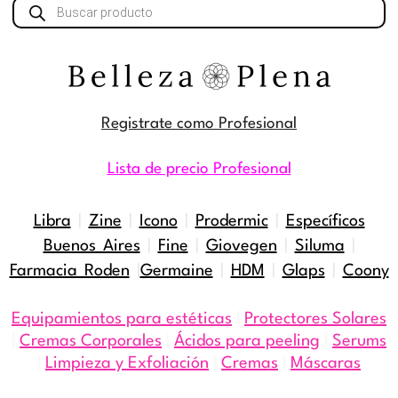
Búsqueda
de
productos
Registrate como Profesional
Lista de precio Profesional
Libra
|
Zine
|
Icono
|
Prodermic
|
Específicos
Buenos Aires
|
Fine
|
Giovegen
|
Siluma
|
Farmacia Roden
|
Germaine
|
HDM
|
Glaps
|
Coony
Equipamientos para estéticas
|
Protectores Solares
|
Cremas Corporales
|
Ácidos para peeling
|
Serums
|
Limpieza y Exfoliación
|
Cremas
|
Máscaras