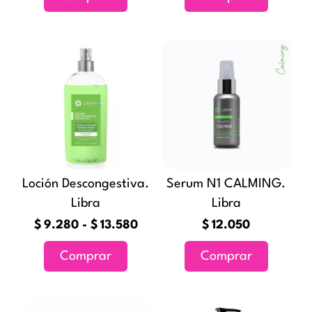
Rango
Este
de
producto
precios:
tiene
desde
múltiples
$9.280
variantes.
hasta
Las
$13.580
opciones
Loción Descongestiva.
Serum N1 CALMING.
se
Libra
Libra
pueden
elegir
$
9.280
-
$
13.580
$
12.050
en
Comprar
Comprar
la
página
de