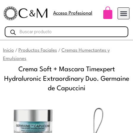
Ir
Carri
al
Acceso Profesional
contenido
Búsqueda
de
productos
Inicio
Productos Faciales
Cremas Humectantes y
/
/
Emulsiones
Crema Soft + Mascara Timexpert
Hydraluronic Extraordinary Duo. Germaine
de Capuccini