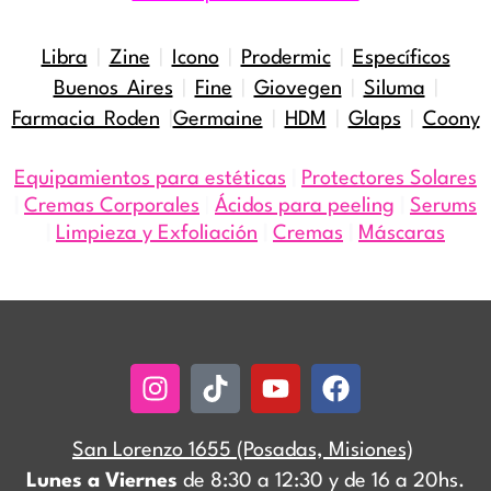
Libra
|
Zine
|
Icono
|
Prodermic
|
Específicos
Buenos Aires
|
Fine
|
Giovegen
|
Siluma
|
Farmacia Roden
|
Germaine
|
HDM
|
Glaps
|
Coony
Equipamientos para estéticas
|
Protectores Solares
|
Cremas Corporales
|
Ácidos para peeling
|
Serums
|
Limpieza y Exfoliación
|
Cremas
|
Máscaras
Instagram
Tiktok
Youtube
Facebook
San Lorenzo 1655 (Posadas, Misiones)
Lunes a Viernes
de 8:30 a 12:30 y de 16 a 20hs.