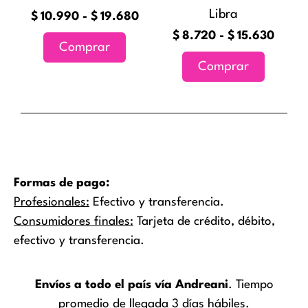
Libra
elegir
elegir
$
10.990
-
$
19.680
en
en
$
8.720
-
$
15.630
Comprar
la
la
Comprar
página
página
de
de
producto
producto
Formas de pago:
Profesionales:
Efectivo y transferencia.
Consumidores finales:
Tarjeta de crédito, débito,
efectivo y transferencia.
Envíos a todo el país vía Andreani
. Tiempo
promedio de llegada 3 días hábiles.