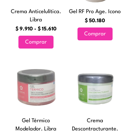
opciones
Crema Anticelulítica.
Gel RF Pro Age. Icono
se
Libra
pueden
$
50.180
elegir
$
9.910
-
$
15.610
Comprar
en
Comprar
la
página
de
Rango
Rang
Este
Este
producto
de
de
producto
producto
precios:
precio
tiene
tiene
desde
desde
múltiples
múltiples
$10.990
$8.72
variantes.
variantes
hasta
hasta
Las
Las
$19.680
$15.6
opciones
opciones
Gel Térmico
Crema
se
se
Modelador. Libra
Descontracturante.
pueden
pueden