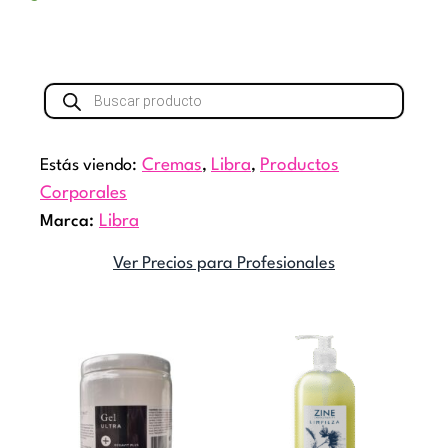
Búsqueda
de
productos
Estás viendo:
Cremas
,
Libra
,
Productos
Corporales
Marca:
Libra
Ver Precios para Profesionales
Este
producto
tiene
múltiples