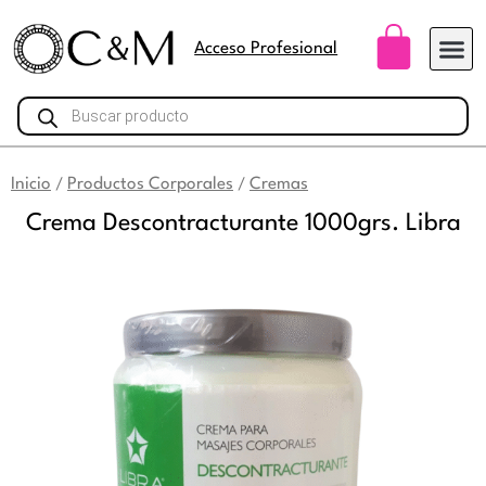
Ir
Carri
al
Acceso Profesional
contenido
Búsqueda
de
productos
Inicio
Productos Corporales
Cremas
/
/
Crema Descontracturante 1000grs. Libra