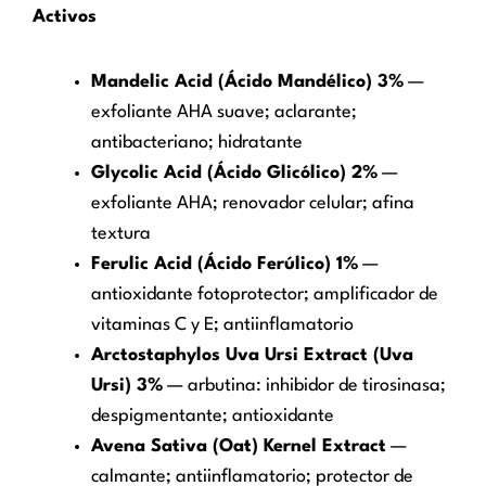
Activos
Mandelic Acid (Ácido Mandélico) 3%
—
exfoliante AHA suave; aclarante;
antibacteriano; hidratante
Glycolic Acid (Ácido Glicólico) 2%
—
exfoliante AHA; renovador celular; afina
textura
Ferulic Acid (Ácido Ferúlico) 1%
—
antioxidante fotoprotector; amplificador de
vitaminas C y E; antiinflamatorio
Arctostaphylos Uva Ursi Extract (Uva
Ursi) 3%
— arbutina: inhibidor de tirosinasa;
despigmentante; antioxidante
Avena Sativa (Oat) Kernel Extract
—
calmante; antiinflamatorio; protector de