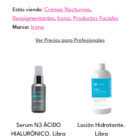
Estás viendo:
Cremas Nocturnas
,
Despigmentantes
,
Icono
,
Productos Faciales
Marca:
Icono
Ver Precios para Profesionales
Rang
Este
de
producto
precio
tiene
desde
múltiples
$9.84
variantes
hasta
Las
$14.3
opciones
Serum N3 ÁCIDO
Loción Hidratante.
se
HIALURÓNICO. Libra
Libra
pueden