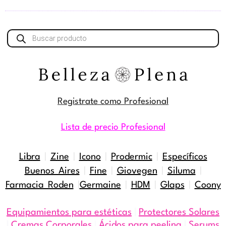
Búsqueda
de
productos
Registrate como Profesional
Lista de precio Profesional
Libra
|
Zine
|
Icono
|
Prodermic
|
Específicos
Buenos Aires
|
Fine
|
Giovegen
|
Siluma
|
Farmacia Roden
|
Germaine
|
HDM
|
Glaps
|
Coony
Equipamientos para estéticas
|
Protectores Solares
|
Cremas Corporales
|
Ácidos para peeling
|
Serums