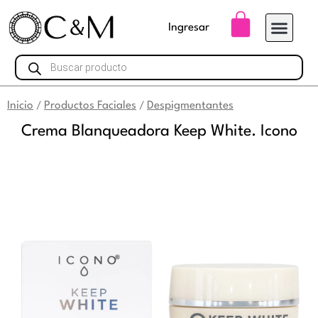
Ir
Carrito
Ingresar
al
contenido
Búsqueda
de
productos
Inicio
Productos Faciales
Despigmentantes
/
/
Crema Blanqueadora Keep White. Icono