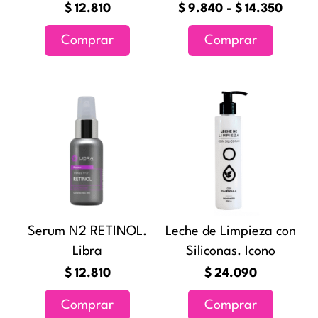
elegir
$
12.810
$
9.840
-
$
14.350
en
Comprar
Comprar
la
página
de
producto
Serum N2 RETINOL.
Leche de Limpieza con
Libra
Siliconas. Icono
$
12.810
$
24.090
Comprar
Comprar