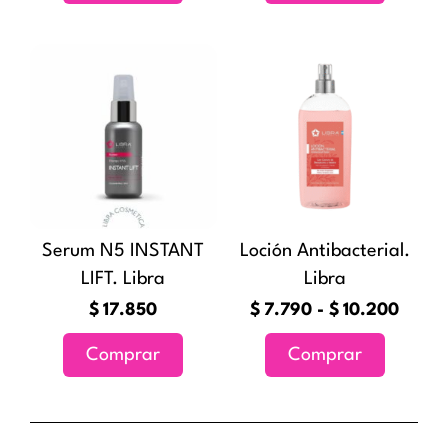
Rang
Este
de
producto
precio
tiene
desde
múltiples
$7.79
variantes
hasta
Las
$10.2
opciones
Serum N5 INSTANT
Loción Antibacterial.
se
LIFT. Libra
Libra
pueden
elegir
$
17.850
$
7.790
-
$
10.200
en
Comprar
Comprar
la
página
de