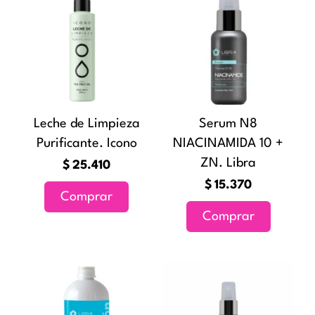
producto
Leche de Limpieza
Serum N8
Purificante. Icono
NIACINAMIDA 10 +
ZN. Libra
$
25.410
$
15.370
Comprar
Comprar
Rango
Este
de
producto
precios:
tiene