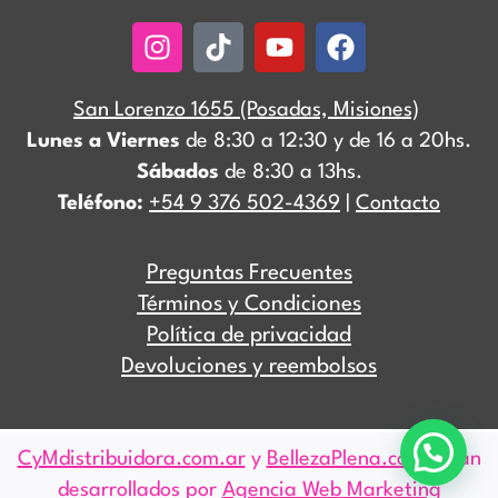
Instagram
Tiktok
Youtube
Facebook
San Lorenzo 1655 (Posadas, Misiones)
Lunes a Viernes
de 8:30 a 12:30 y de 16 a 20hs.
Sábados
de 8:30 a 13hs.
Teléfono:
+54 9 376 502-4369
|
Contacto
Preguntas Frecuentes
Términos y Condiciones
Política de privacidad
Devoluciones y reembolsos
CyMdistribuidora.com.ar
y
BellezaPlena.com
están
desarrollados por
Agencia Web Marketing