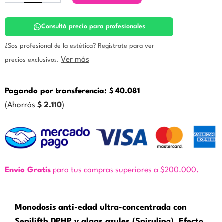
45
–
Monodosis.
Consultá precio para profesionales
Específicos
Buenos
¿Sos profesional de la estética? Registrate para ver
Aires
Ver más
precios exclusivos.
cantidad
Pagando por transferencia:
$
40.081
(Ahorrás
$
2.110
)
Envío Gratis
para tus compras superiores a $200.000.
Monodosis anti-edad ultra-concentrada con
Sepilifth DPHP y algas azules (Spirulina). Efecto