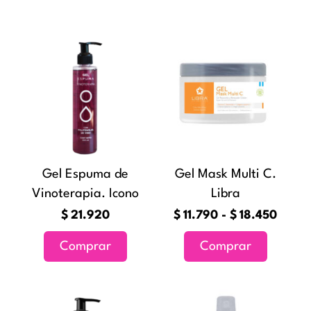
Rang
Este
de
producto
precio
tiene
desde
múltiples
$11.7
variantes
hasta
Las
$18.4
opciones
Gel Espuma de
Gel Mask Multi C.
se
Vinoterapia. Icono
Libra
pueden
elegir
$
21.920
$
11.790
-
$
18.450
en
Comprar
Comprar
la
página
de