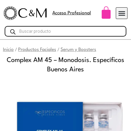
Ir
Carri
al
Acceso Profesional
contenido
Búsqueda
de
productos
Inicio
Productos Faciales
Serum y Boosters
/
/
Complex AM 45 – Monodosis. Específicos
Buenos Aires