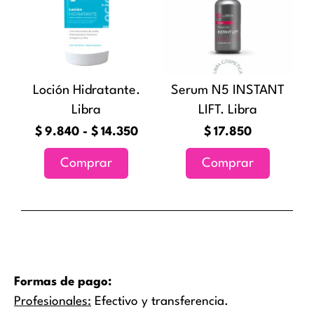
desde
múltiples
$9.840
variantes.
hasta
Las
$14.350
opciones
Loción Hidratante.
Serum N5 INSTANT
se
Libra
LIFT. Libra
pueden
elegir
$
9.840
-
$
14.350
$
17.850
en
Comprar
Comprar
la
página
de
producto
Formas de pago:
Profesionales:
Efectivo y transferencia.