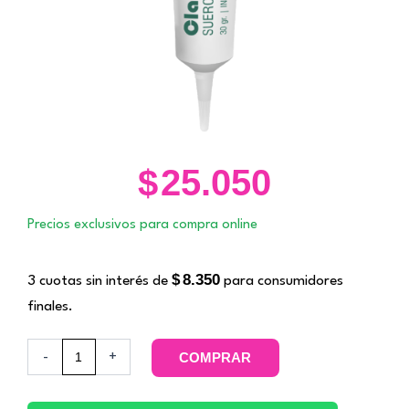
$
25.050
Precios exclusivos para compra online
$
8.350
3 cuotas sin interés de
para consumidores
finales.
Clari
-
+
COMPRAR
Peel.
Zine
cantidad