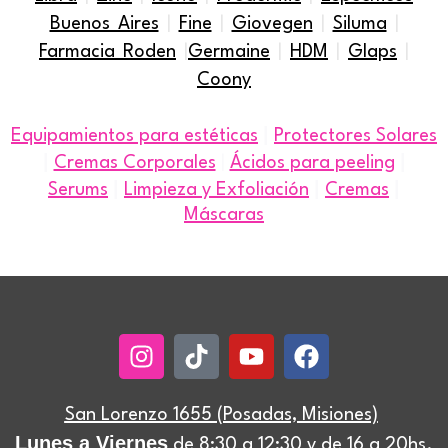
Buenos Aires
|
Fine
|
Giovegen
|
Siluma
|
Farmacia Roden
|
Germaine
|
HDM
|
Glaps
|
Coony
|
Equipamientos para estéticas
Protectores Solares
|
|
Cremas Corporales
|
Ácidos para peeling
|
|
|
Serums
Limpieza y Exfoliación
Cremas
Máscaras
Instagram
Tiktok
Youtube
Facebook
San Lorenzo 1655 (Posadas, Misiones)
Lunes a Viernes
de 8:30 a 12:30 y de 16 a 20hs.