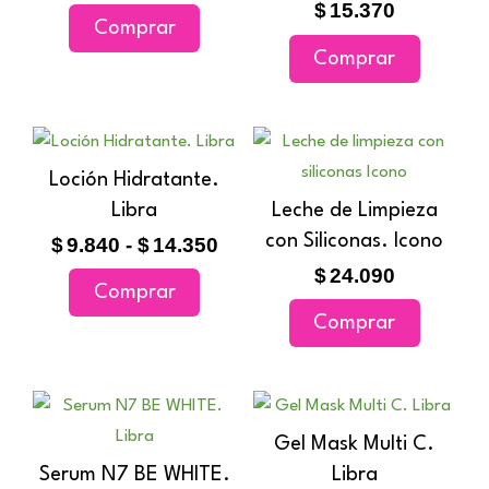
$
15.370
Comprar
Comprar
Rango
Este
de
producto
Loción Hidratante.
precios:
tiene
Libra
Leche de Limpieza
desde
múltiples
$9.840
con Siliconas. Icono
$
9.840
-
$
14.350
variantes.
hasta
$
24.090
Comprar
$14.350
Las
Comprar
opciones
se
pueden
Ran
Este
elegir
de
producto
Gel Mask Multi C.
en
prec
tiene
Serum N7 BE WHITE.
Libra
la
des