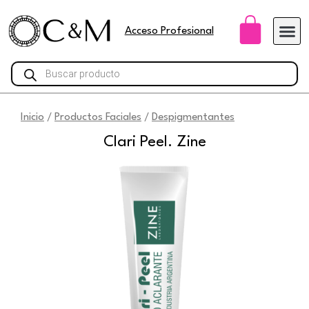
Ir
Carri
al
Acceso Profesional
contenido
Búsqueda
de
productos
Inicio
Productos Faciales
Despigmentantes
/
/
Clari Peel. Zine