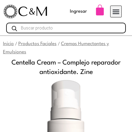
Ir
Carrito
Ingresar
al
contenido
Búsqueda
de
productos
Inicio
Productos Faciales
Cremas Humectantes y
/
/
Emulsiones
Centella Cream – Complejo reparador
antioxidante. Zine