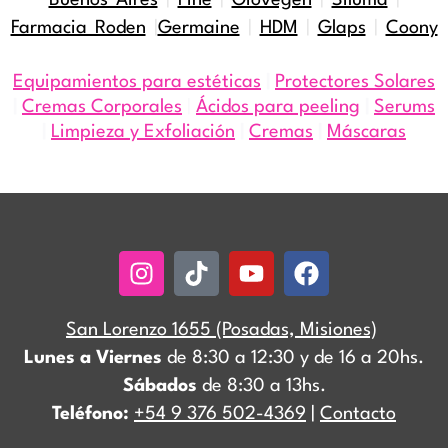
Buenos Aires
|
Fine
|
Giovegen
|
Siluma
|
Farmacia Roden
|
Germaine
|
HDM
|
Glaps
|
Coony
Equipamientos para estéticas
|
Protectores Solares
|
Cremas Corporales
|
Ácidos para peeling
|
Serums
|
Limpieza y Exfoliación
|
Cremas
|
Máscaras
Instagram
Tiktok
Youtube
Facebook
San Lorenzo 1655 (Posadas, Misiones)
Lunes a Viernes
de 8:30 a 12:30 y de 16 a 20hs.
Sábados
de 8:30 a 13hs.
Teléfono:
+54 9 376 502-4369
|
Contacto