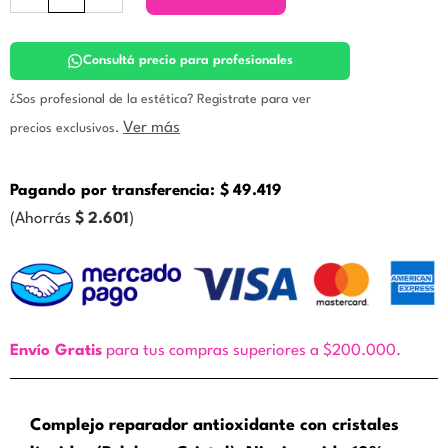
Cream
-
Complejo
reparador
Consultá precio para profesionales
antioxidante.
Zine
¿Sos profesional de la estética? Registrate para ver
cantidad
Ver más
precios exclusivos.
Pagando por transferencia:
$
49.419
(Ahorrás
$
2.601
)
Envío Gratis
para tus compras superiores a $200.000.
Complejo reparador antioxidante con cristales