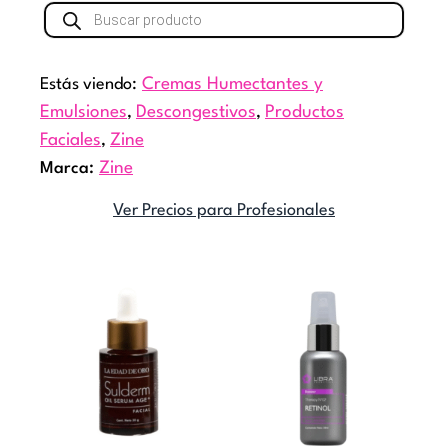
Búsqueda
de
productos
Estás viendo:
Cremas Humectantes y
Emulsiones
,
Descongestivos
,
Productos
Faciales
,
Zine
Marca:
Zine
Ver Precios para Profesionales