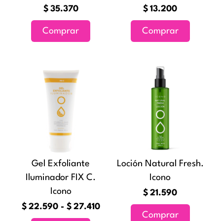
$
35.370
$
13.200
Comprar
Comprar
Rango
Este
de
producto
precios:
tiene
desde
múltiples
$22.590
variantes.
hasta
Las
$27.410
opciones
Gel Exfoliante
Loción Natural Fresh.
se
Iluminador FIX C.
Icono
pueden
Icono
elegir
$
21.590
en
$
22.590
-
$
27.410
Comprar
la