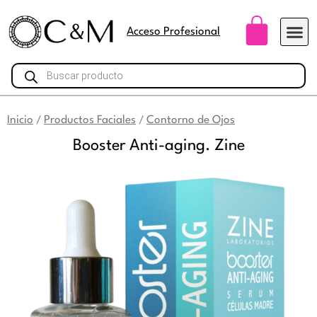
Ir
Carri
al
Acceso Profesional
contenido
Búsqueda
de
productos
Inicio
Productos Faciales
Contorno de Ojos
/
/
Booster Anti-aging. Zine