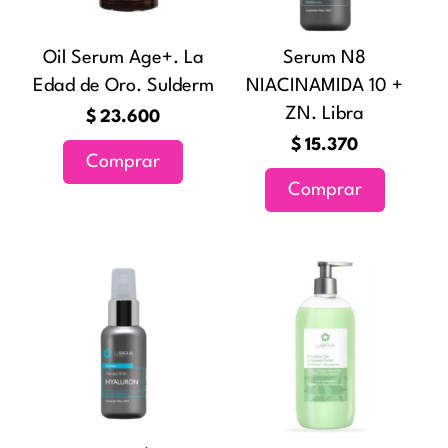
Oil Serum Age+. La
Serum N8
Edad de Oro. Sulderm
NIACINAMIDA 10 +
ZN. Libra
$
23.600
$
15.370
Comprar
Comprar
Rang
Este
de
producto
preci
tiene
desd
múltiples
$13.
variantes
hast
Las
$20.
opciones