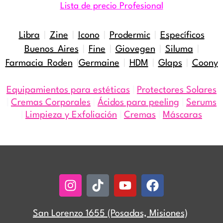
Lista de precio Profesional
Libra
|
Zine
|
Icono
|
Prodermic
|
Específicos
Buenos Aires
|
Fine
|
Giovegen
|
Siluma
|
Farmacia Roden
|
Germaine
|
HDM
|
Glaps
|
Coony
Equipamientos para estéticas
|
Protectores Solares
|
Cremas Corporales
|
Ácidos para peeling
|
Serums
|
Limpieza y Exfoliación
|
Cremas
|
Máscaras
Instagram
Tiktok
Youtube
Facebook
San Lorenzo 1655 (Posadas, Misiones)