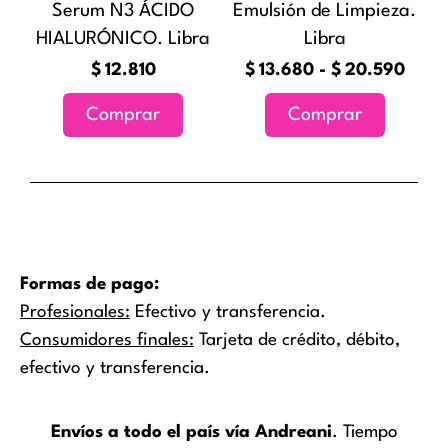
Serum N3 ÁCIDO
Emulsión de Limpieza.
se
HIALURÓNICO. Libra
Libra
pueden
elegir
$
12.810
$
13.680
-
$
20.590
en
Comprar
Comprar
la
página
de
producto
Formas de pago:
Profesionales:
Efectivo y transferencia.
Consumidores finales:
Tarjeta de crédito, débito,
efectivo y transferencia.
Envíos a todo el país vía Andreani
. Tiempo