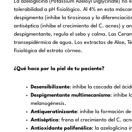
La azeloglicina (Potassium Azeloyl Diglycinate) no 
tolerabilidad a pH fisiológico. Al 4% en esta másc
despigmenta (inhibe la tirosinasa y la diferenciació
antiséptica (inhibe el crecimiento del C. acnes) y a
despigmentante, regula el sebo y calma. Las Cerami
transepidérmica de agua. Los extractos de Aloe, Té
fisiológica del estrato córneo.
¿Qué hace por la piel de tu paciente?
Desensibilizante
: inhibe la cascada del áci
Despigmentante multimecanismo
: inhibe 
melanogénesis.
Antiqueratinizante
: inhibe la formación d
Antiséptica
: frena el crecimiento del C. ac
Antioxidante polifenólico
: la azeloglicina