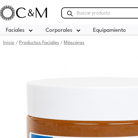
Ir
Búsqueda
al
de
contenido
productos
Faciales
Corporales
Equipamiento
Inicio
Productos Faciales
Máscaras
/
/