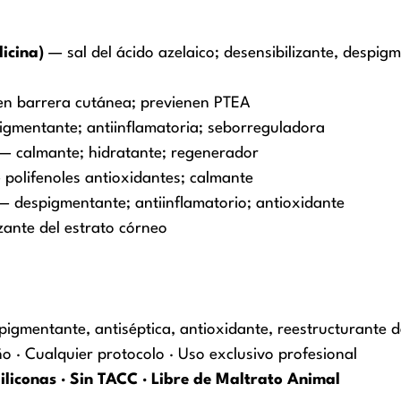
icina)
— sal del ácido azelaico; desensibilizante, despigm
en barrera cutánea; previenen PTEA
gmentante; antiinflamatoria; seborreguladora
— calmante; hidratante; regenerador
polifenoles antioxidantes; calmante
 despigmentante; antiinflamatorio; antioxidante
zante del estrato córneo
igmentante, antiséptica, antioxidante, reestructurante 
o · Cualquier protocolo · Uso exclusivo profesional
Siliconas · Sin TACC · Libre de Maltrato Animal