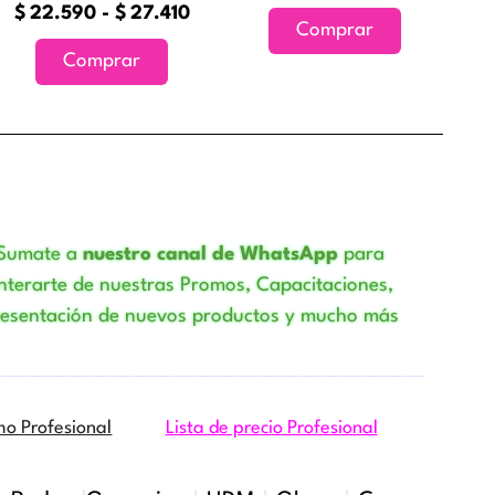
$
22.590
-
$
27.410
la
la
Comprar
página
página
Comprar
de
de
producto
producto
Sumate a
nuestro canal de WhatsApp
para
nterarte de nuestras Promos, Capacitaciones,
resentación de nuevos productos y mucho más
mo Profesional
Lista de precio Profesional