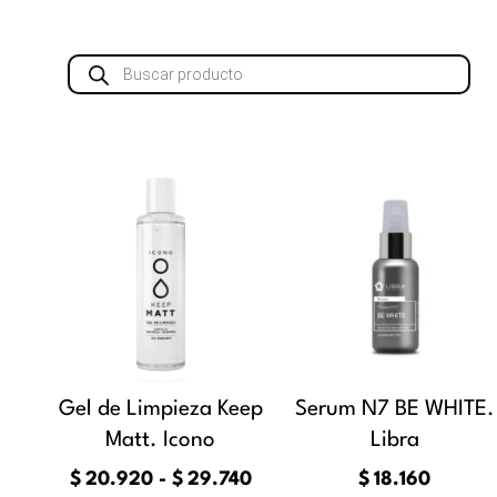
Búsqueda
de
productos
Rango
Este
de
producto
precios:
tiene
desde
múltiples
$20.920
variantes.
hasta
Las
$29.740
opciones
se
Gel de Limpieza Keep
Serum N7 BE WHITE.
pueden
Matt. Icono
Libra
elegir
$
20.920
-
$
29.740
$
18.160
en