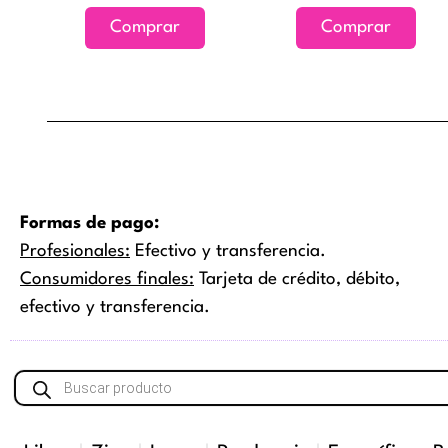
la
Comprar
Comprar
página
de
producto
Formas de pago:
Profesionales:
Efectivo y transferencia.
Consumidores finales:
Tarjeta de crédito, débito,
efectivo y transferencia.
Búsqueda
de
productos