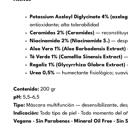
Potassium Azeloyl Diglycinate 4% (azelogl
antioxidante; alta tolerabilidad
Ceramidas 2% (Ceramides)
— reconstituy
Niacinamida 2% (Niacinamide S.)
— despi
Aloe Vera 1% (Aloe Barbadensis Extract)
Té Verde 1% (Camellia Sinensis Extract)
— 
Regaliz 1% (Glycyrrhiza Glabra Extract)
—
Urea 0,5%
— humectante fisiológico; suavi
Contenido:
200 gr
pH:
5,5–6,5
Tipo:
Máscara multifunción — desensibilizante, desp
Indicación:
Todo tipo de piel · Todo momento del añ
Vegano · Sin Parabenos · Mineral Oil Free · Sin 