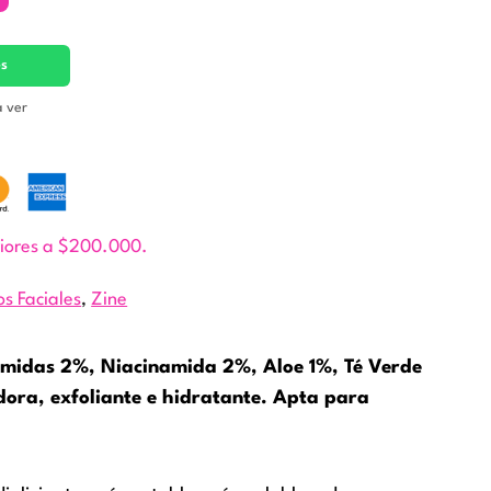
es
a ver
riores a $200.000.
os Faciales
,
Zine
ramidas 2%, Niacinamida 2%, Aloe 1%, Té Verde
dora, exfoliante e hidratante. Apta para