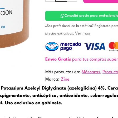
-
Máscara
multifuncional.
Consultá precio para profesional
Zine
cantidad
¿Sos profesional de la estética? Registrate par
Ver más
precios exclusivos.
Envío Gratis
para tus compras supe
Más productos en:
Máscaras
,
Product
Marca:
Zine
n Potassium Azeloyl Diglycinate (azeloglicina) 4%, Ce
espigmentante, antiséptica, antioxidante, seborregula
el. Uso exclusivo en gabinete.