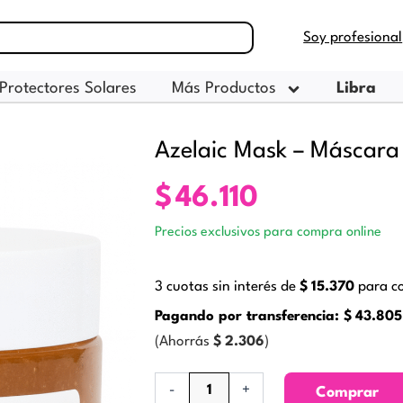
Soy profesional
Protectores Solares
Más Productos
Libra
Azelaic Mask – Máscara 
$
46.110
Precios exclusivos para compra online
3 cuotas sin interés de
$
15.370
para co
Pagando por transferencia:
$
43.805
(Ahorrás
$
2.306
)
Azelaic
-
+
Comprar
Mask