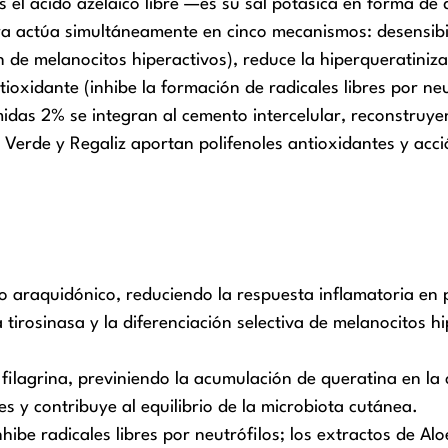
es el ácido azelaico libre —es su sal potásica en forma de
ara actúa simultáneamente en cinco mecanismos: desensibil
n de melanocitos hiperactivos), reduce la hiperqueratinizac
ntioxidante (inhibe la formación de radicales libres por n
das 2% se integran al cemento intercelular, reconstruye
 Verde y Regaliz aportan polifenoles antioxidantes y acc
do araquidónico, reduciendo la respuesta inflamatoria en 
la tirosinasa y la diferenciación selectiva de melanocitos
e filagrina, previniendo la acumulación de queratina en 
nes y contribuye al equilibrio de la microbiota cutánea.
 inhibe radicales libres por neutrófilos; los extractos de 