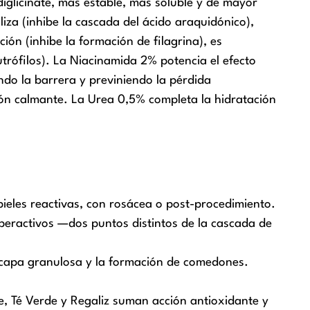
 diglicinate, más estable, más soluble y de mayor
iza (inhibe la cascada del ácido araquidónico),
ión (inhibe la formación de filagrina), es
eutrófilos). La Niacinamida 2% potencia el efecto
ndo la barrera y previniendo la pérdida
ión calmante. La Urea 0,5% completa la hidratación
pieles reactivas, con rosácea o post-procedimiento.
 hiperactivos —dos puntos distintos de la cascada de
la capa granulosa y la formación de comedones.
Aloe, Té Verde y Regaliz suman acción antioxidante y