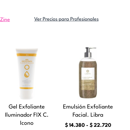
Ver Precios para Profesionales
:
Zine
Rango
Rango
Este
Este
de
de
producto
producto
precios:
precios:
tiene
tiene
desde
desde
múltiples
múltiples
$22.590
$14.380
variantes.
variantes.
hasta
hasta
Las
Las
$27.410
$22.72
opciones
opciones
se
se
Gel Exfoliante
Emulsión Exfoliante
pueden
pueden
Iluminador FIX C.
Facial. Libra
elegir
elegir
Icono
$
14.380
-
$
22.720
en
en