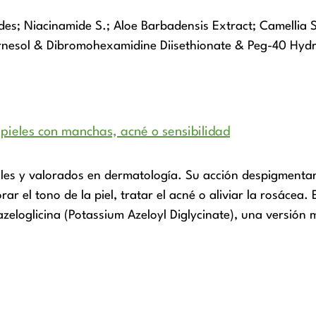
es; Niacinamide S.; Aloe Barbadensis Extract; Camellia S
arnesol & Dibromohexamidine Diisethionate & Peg-40 Hyd
 pieles con manchas, acné o sensibilidad
tiles y valorados en dermatología. Su acción despigmentant
 el tono de la piel, tratar el acné o aliviar la rosácea. E
zeloglicina (Potassium Azeloyl Diglycinate), una versión 