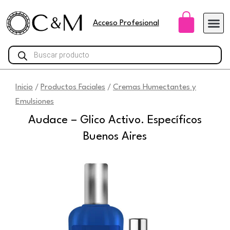
Ir
Carri
al
Acceso Profesional
contenido
Búsqueda
de
productos
Inicio
Productos Faciales
Cremas Humectantes y
/
/
Emulsiones
Audace – Glico Activo. Específicos
Buenos Aires