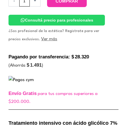
-
+
COMPRAR
–
Glico
Activo.
Específicos
Consultá precio para profesionales
Buenos
Aires
¿Sos profesional de la estética? Registrate para ver
cantidad
Ver más
precios exclusivos.
Pagando por transferencia:
$
28.320
$
1.491
(Ahorrás
)
Envío Gratis
para tus compras superiores a
$200.000.
Tratamiento intensivo con ácido glicólico 7%