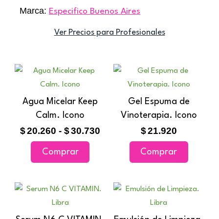
Marca:
Especifico Buenos Aires
Ver Precios para Profesionales
Rango
Este
de
producto
precios:
tiene
Agua Micelar Keep
Gel Espuma de
desde
múltiples
Calm. Icono
$20.260
Vinoterapia. Icono
variantes.
hasta
$
20.260
-
$
30.730
$
21.920
$30.730
Las
Comprar
Comprar
opciones
se
pueden
Ran
Este
elegir
de
producto
en
prec
tiene