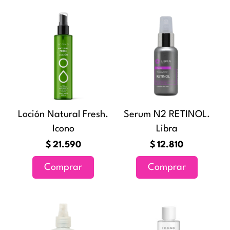
Loción Natural Fresh.
Serum N2 RETINOL.
Icono
Libra
$
21.590
$
12.810
Comprar
Comprar
Rango
Ran
Este
Este
de
de
producto
producto
precios:
preci