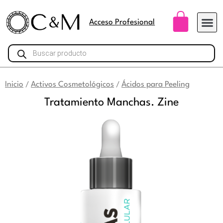
Ir
Carri
al
Acceso Profesional
contenido
Búsqueda
de
productos
Inicio
Activos Cosmetológicos
Ácidos para Peeling
/
/
Tratamiento Manchas. Zine