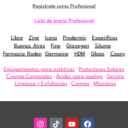
Registrate como Profesional
Lista de precio Profesional
Libra
|
Zine
|
Icono
|
Prodermic
|
Específicos
Buenos Aires
|
Fine
|
Giovegen
|
Siluma
|
Farmacia Roden
|
Germaine
|
HDM
|
Glaps
|
Coony
Equipamientos para estéticas
|
Protectores Solares
|
Cremas Corporales
|
Ácidos para peeling
|
Serums
|
Limpieza y Exfoliación
|
Cremas
|
Máscaras
Instagram
Tiktok
Youtube
Facebook