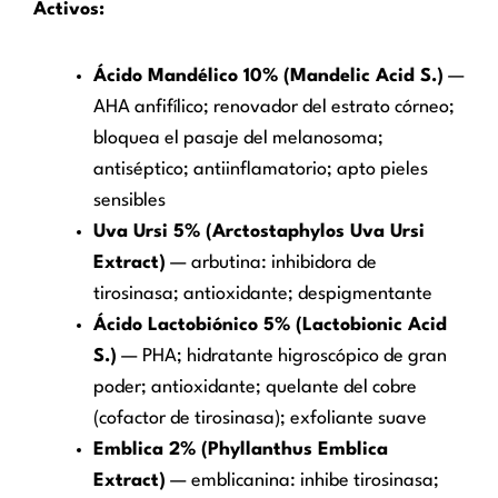
Activos:
Ácido Mandélico 10% (Mandelic Acid S.)
—
AHA anfifílico; renovador del estrato córneo;
bloquea el pasaje del melanosoma;
antiséptico; antiinflamatorio; apto pieles
sensibles
Uva Ursi 5% (Arctostaphylos Uva Ursi
Extract)
— arbutina: inhibidora de
tirosinasa; antioxidante; despigmentante
Ácido Lactobiónico 5% (Lactobionic Acid
S.)
— PHA; hidratante higroscópico de gran
poder; antioxidante; quelante del cobre
(cofactor de tirosinasa); exfoliante suave
Emblica 2% (Phyllanthus Emblica
Extract)
— emblicanina: inhibe tirosinasa;